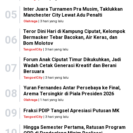
Inter Juara Turnamen Pra Musim, Taklukkan
05
Manchester City Lewat Adu Penalti
Olahraga
| 3 hari yang lalu
Teror Dini Hari di Kampung Ciputat, Kelompok
06
Bermasker Tebar Bacokan, Air Keras, dan
Bom Molotov
TangselCity
| 3 hari yang lalu
Forum Anak Ciputat Timur Dikukuhkan, Jadi
07
Wadah Cetak Generasi Kreatif dan Berani
Bersuara
TangselCity
| 3 hari yang lalu
Yuran Fernandes Antar Persebaya ke Final,
08
Arema Tersingkir di Piala Presiden 2026
Olahraga
| 1 hari yang lalu
09
Fraksi PDIP Tangsel Apresiasi Putusan MK
TangselCity
| 3 hari yang lalu
Hingga Semester Pertama, Ratusan Program
10