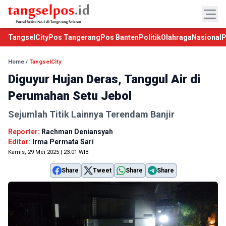
TangselCity
Pos Tangerang
Pos Banten
Politik
Olahraga
Nasional
P
Home
/
TangselCity
Diguyur Hujan Deras, Tanggul Air di
Perumahan Setu Jebol
Sejumlah Titik Lainnya Terendam Banjir
Reporter:
Rachman Deniansyah
Editor:
Irma Permata Sari
Kamis, 29 Mei 2025 | 23:01 WIB
Share
Tweet
Share
Share