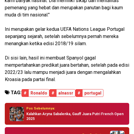
kami banyak nasihat. Dia memiliki sikap dan mentalitas
pemenang yang hebat dan merupakan panutan bagi kaum
muda di tim nasional."
Ini merupakan gelar kedua UEFA Nations League Portugal
sepanjang sejarah, setelah sebelumnya pernah mereka
menangkan ketika edisi 2018/19 silam.
Di sisi lain, hasil ini membuat Spanyol gagal
mempertahankan predikat juara bertahan, setelah pada edisi
2022/23 lalu mampu menjadi juara dengan mengalahkan
Kroasia pada partai final.
TAG:
#
Ronaldo
#
alnassr
#
portugal
Pos Sebelumnya:
Kalahkan Aryna Sabalenka, Gauff Juara Putri French Open
2025