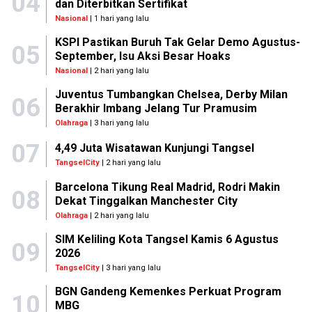
04
dan Diterbitkan Sertifikat
Nasional
| 1 hari yang lalu
KSPI Pastikan Buruh Tak Gelar Demo Agustus-
05
September, Isu Aksi Besar Hoaks
Nasional
| 2 hari yang lalu
Juventus Tumbangkan Chelsea, Derby Milan
06
Berakhir Imbang Jelang Tur Pramusim
Olahraga
| 3 hari yang lalu
07
4,49 Juta Wisatawan Kunjungi Tangsel
TangselCity
| 2 hari yang lalu
Barcelona Tikung Real Madrid, Rodri Makin
08
Dekat Tinggalkan Manchester City
Olahraga
| 2 hari yang lalu
SIM Keliling Kota Tangsel Kamis 6 Agustus
09
2026
TangselCity
| 3 hari yang lalu
BGN Gandeng Kemenkes Perkuat Program
10
MBG