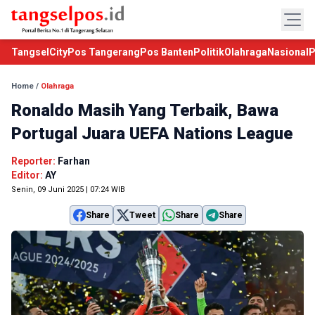
TangselCity
Pos Tangerang
Pos Banten
Politik
Olahraga
Nasional
P
Home
/
Olahraga
Ronaldo Masih Yang Terbaik, Bawa
Portugal Juara UEFA Nations League
Reporter:
Farhan
Editor:
AY
Senin, 09 Juni 2025 | 07:24 WIB
Share
Tweet
Share
Share