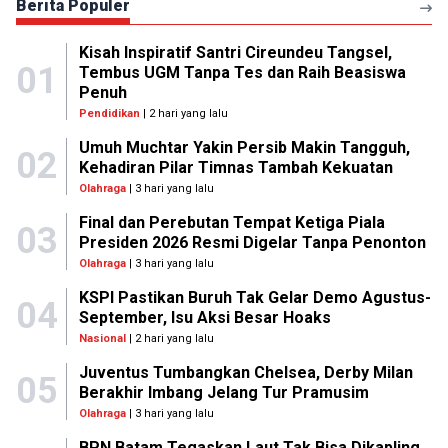
Berita Populer
Kisah Inspiratif Santri Cireundeu Tangsel,
01
Tembus UGM Tanpa Tes dan Raih Beasiswa
Penuh
Pendidikan
| 2 hari yang lalu
Umuh Muchtar Yakin Persib Makin Tangguh,
02
Kehadiran Pilar Timnas Tambah Kekuatan
Olahraga
| 3 hari yang lalu
Final dan Perebutan Tempat Ketiga Piala
03
Presiden 2026 Resmi Digelar Tanpa Penonton
Olahraga
| 3 hari yang lalu
KSPI Pastikan Buruh Tak Gelar Demo Agustus-
04
September, Isu Aksi Besar Hoaks
Nasional
| 2 hari yang lalu
Juventus Tumbangkan Chelsea, Derby Milan
05
Berakhir Imbang Jelang Tur Pramusim
Olahraga
| 3 hari yang lalu
BPN Batam Tegaskan Laut Tak Bisa Dikapling