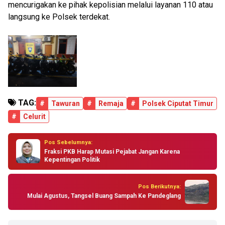
mencurigakan ke pihak kepolisian melalui layanan 110 atau
langsung ke Polsek terdekat.
TAG:
#
Tawuran
#
Remaja
#
Polsek Ciputat Timur
#
Celurit
Pos Sebelumnya:
Fraksi PKB Harap Mutasi Pejabat Jangan Karena
Kepentingan Politik
Pos Berikutnya:
Mulai Agustus, Tangsel Buang Sampah Ke Pandeglang