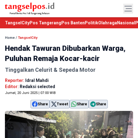
TangselCity
Pos Tangerang
Pos Banten
Politik
Olahraga
Nasional
P
Home
/
TangselCity
Hendak Tawuran Dibubarkan Warga,
Puluhan Remaja Kocar-kacir
Tinggalkan Celurit & Sepeda Motor
Reporter:
Idral Mahdi
Editor:
Redaksi selected
Jumat, 20 Juni 2025 | 07:00 WIB
Share
Tweet
Share
Share