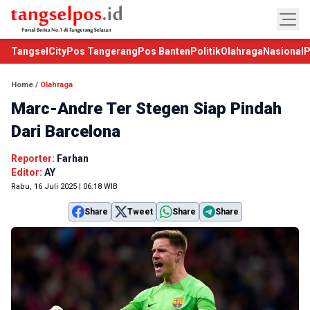
TangselCity
Pos Tangerang
Pos Banten
Politik
Olahraga
Nasional
P
Home
/
Olahraga
Marc-Andre Ter Stegen Siap Pindah
Dari Barcelona
Reporter:
Farhan
Editor:
AY
Rabu, 16 Juli 2025 | 06:18 WIB
Share
Tweet
Share
Share