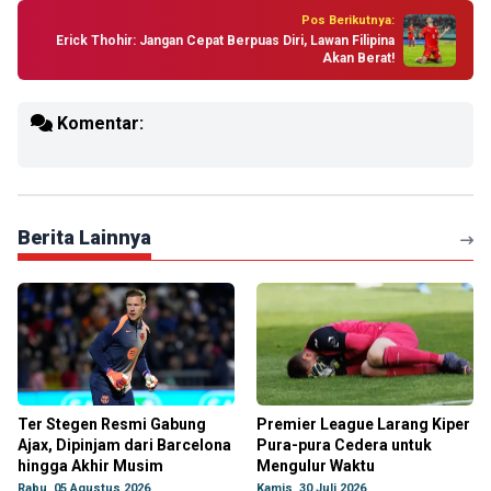
Pos Berikutnya:
Erick Thohir: Jangan Cepat Berpuas Diri, Lawan Filipina
Akan Berat!
Komentar:
Berita Lainnya
Ter Stegen Resmi Gabung
Premier League Larang Kiper
Ajax, Dipinjam dari Barcelona
Pura-pura Cedera untuk
hingga Akhir Musim
Mengulur Waktu
Rabu, 05 Agustus 2026
Kamis, 30 Juli 2026