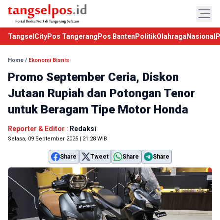
TangselCity
Pos Tangerang
Pos Banten
Politik
Olahraga
Nasional
P
Home
/
Ekonomi Bisnis
Promo September Ceria, Diskon
Jutaan Rupiah dan Potongan Tenor
untuk Beragam Tipe Motor Honda
Reporter & Editor :
Redaksi
Selasa, 09 September 2025 | 21:28 WIB
Share
Tweet
Share
Share