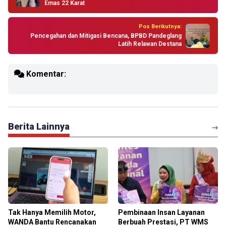
Emas 22 Karat
Pos Berikutnya:
Pencegahan dan Mitigasi Bencana, BPBD Pandeglang
Latih Relawan Destana
Komentar:
Berita Lainnya
Tak Hanya Memilih Motor,
Pembinaan Insan Layanan
WANDA Bantu Rencanakan
Berbuah Prestasi, PT WMS