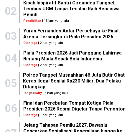
Kisah Inspiratif Santri Cireundeu Tangsel,
02
Tembus UGM Tanpa Tes dan Raih Beasiswa
Penuh
Pendidikan
| 13 jam yang lalu
Yuran Fernandes Antar Persebaya ke Final,
03
Arema Tersingkir di Piala Presiden 2026
Olahraga
| 2 hari yang lalu
Piala Presiden 2026 Jadi Panggung Lahirnya
04
Bintang Muda Sepak Bola Indonesia
Olahraga
| 2 hari yang lalu
Polres Tangsel Musnahkan 46 Juta Butir Obat
05
Keras Ilegal Senilai Rp230 Miliar, Dua Pelaku
Ditangkap
TangselCity
| 3 hari yang lalu
Final dan Perebutan Tempat Ketiga Piala
06
Presiden 2026 Resmi Digelar Tanpa Penonton
Olahraga
| 1 hari yang lalu
Jelang Tahapan Pemilu 2027, Bawaslu
Gencarkan Sosialisasi Kepemiluan hingga ke