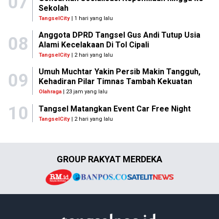
07
Sekolah
TangselCity
| 1 hari yang lalu
Anggota DPRD Tangsel Gus Andi Tutup Usia
08
Alami Kecelakaan Di Tol Cipali
TangselCity
| 2 hari yang lalu
Umuh Muchtar Yakin Persib Makin Tangguh,
09
Kehadiran Pilar Timnas Tambah Kekuatan
Olahraga
| 23 jam yang lalu
10
Tangsel Matangkan Event Car Free Night
TangselCity
| 2 hari yang lalu
GROUP RAKYAT MERDEKA