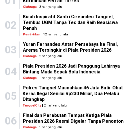
01
Korbankan Ferran Torres
Olahraga
| 3 hari yang lalu
Kisah Inspiratif Santri Cireundeu Tangsel,
02
Tembus UGM Tanpa Tes dan Raih Beasiswa
Penuh
Pendidikan
| 12 jam yang lalu
Yuran Fernandes Antar Persebaya ke Final,
03
Arema Tersingkir di Piala Presiden 2026
Olahraga
| 2 hari yang lalu
Piala Presiden 2026 Jadi Panggung Lahirnya
04
Bintang Muda Sepak Bola Indonesia
Olahraga
| 1 hari yang lalu
Polres Tangsel Musnahkan 46 Juta Butir Obat
05
Keras Ilegal Senilai Rp230 Miliar, Dua Pelaku
Ditangkap
TangselCity
| 2 hari yang lalu
Final dan Perebutan Tempat Ketiga Piala
06
Presiden 2026 Resmi Digelar Tanpa Penonton
Olahraga
| 1 hari yang lalu