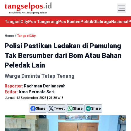
TangselCity
Pos Tangerang
Pos Banten
Politik
Olahraga
Nasional
P
Home
/
TangselCity
Polisi Pastikan Ledakan di Pamulang
Tak Bersumber dari Bom Atau Bahan
Peledak Lain
Warga Diminta Tetap Tenang
Reporter:
Rachman Deniansyah
Editor:
Irma Permata Sari
Jumat, 12 September 2025 | 21:30 WIB
Share
Tweet
Share
Share