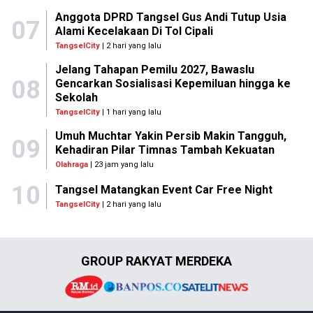
Anggota DPRD Tangsel Gus Andi Tutup Usia
07
Alami Kecelakaan Di Tol Cipali
TangselCity
| 2 hari yang lalu
Jelang Tahapan Pemilu 2027, Bawaslu
08
Gencarkan Sosialisasi Kepemiluan hingga ke
Sekolah
TangselCity
| 1 hari yang lalu
Umuh Muchtar Yakin Persib Makin Tangguh,
09
Kehadiran Pilar Timnas Tambah Kekuatan
Olahraga
| 23 jam yang lalu
10
Tangsel Matangkan Event Car Free Night
TangselCity
| 2 hari yang lalu
GROUP RAKYAT MERDEKA