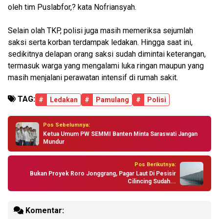
oleh tim Puslabfor,? kata Nofriansyah.
Selain olah TKP, polisi juga masih memeriksa sejumlah
saksi serta korban terdampak ledakan. Hingga saat ini,
sedikitnya delapan orang saksi sudah dimintai keterangan,
termasuk warga yang mengalami luka ringan maupun yang
masih menjalani perawatan intensif di rumah sakit.
TAG:
#
Ledakan
#
Pamulang
#
Polisi
Pos Sebelumnya:
Ketua Umum PW SEMMI Banten Minta Saraswati Jangan
Mundur
Pos Berikutnya:
Bukan Proyek Roro Jonggrang, Pagar Laut Di Pesisir
Cilincing Sudah...
Komentar: