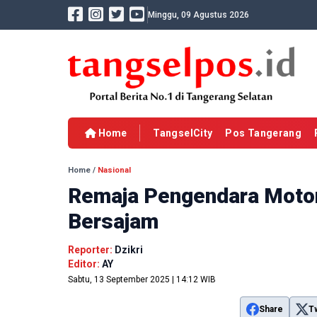
Minggu, 09 Agustus 2026
Home
TangselCity
Pos Tangerang
Home
/
Nasional
Remaja Pengendara Motor
Bersajam
Reporter:
Dzikri
Editor:
AY
Sabtu, 13 September 2025 | 14:12 WIB
Share
T