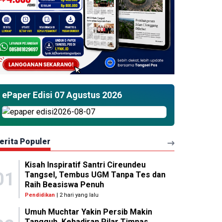
ePaper Edisi 07 Agustus 2026
erita Populer
Kisah Inspiratif Santri Cireundeu
01
Tangsel, Tembus UGM Tanpa Tes dan
Raih Beasiswa Penuh
Pendidikan
| 2 hari yang lalu
Umuh Muchtar Yakin Persib Makin
Tangguh, Kehadiran Pilar Timnas