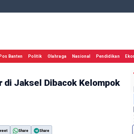
Pos Banten
Politik
Olahraga
Nasional
Pendidikan
Eko
 di Jaksel Dibacok Kelompok
weet
Share
Share