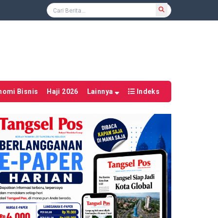
nomi Bisnis
Haji 2026
Lainnya
Indeks