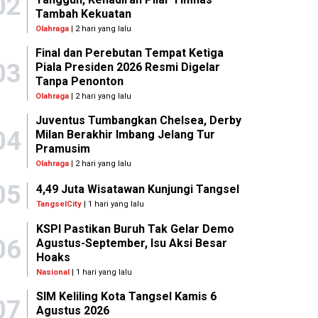
02
Tambah Kekuatan
Olahraga
| 2 hari yang lalu
Final dan Perebutan Tempat Ketiga
03
Piala Presiden 2026 Resmi Digelar
Tanpa Penonton
Olahraga
| 2 hari yang lalu
Juventus Tumbangkan Chelsea, Derby
04
Milan Berakhir Imbang Jelang Tur
Pramusim
Olahraga
| 2 hari yang lalu
05
4,49 Juta Wisatawan Kunjungi Tangsel
TangselCity
| 1 hari yang lalu
KSPI Pastikan Buruh Tak Gelar Demo
06
Agustus-September, Isu Aksi Besar
Hoaks
Nasional
| 1 hari yang lalu
SIM Keliling Kota Tangsel Kamis 6
07
Agustus 2026