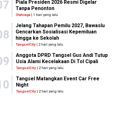
07
Piala Presiden 2026 Resmi Digelar
Tanpa Penonton
Olahraga
| 1 hari yang lalu
Jelang Tahapan Pemilu 2027, Bawaslu
08
Gencarkan Sosialisasi Kepemiluan
hingga ke Sekolah
TangselCity
| 2 hari yang lalu
Anggota DPRD Tangsel Gus Andi Tutup
09
Usia Alami Kecelakaan Di Tol Cipali
TangselCity
| 2 hari yang lalu
Tangsel Matangkan Event Car Free
10
Night
TangselCity
| 2 hari yang lalu