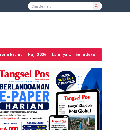
nomi Bisnis
Haji 2026
Lainnya
Indeks