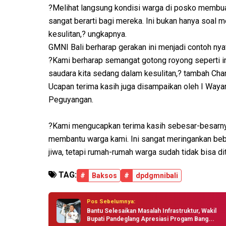
?Melihat langsung kondisi warga di posko membu
sangat berarti bagi mereka. Ini bukan hanya soal 
kesulitan,? ungkapnya.
GMNI Bali berharap gerakan ini menjadi contoh nyat
?Kami berharap semangat gotong royong seperti ini
saudara kita sedang dalam kesulitan,? tambah Chan
Ucapan terima kasih juga disampaikan oleh I Way
Peguyangan.
?Kami mengucapkan terima kasih sebesar-besarn
membantu warga kami. Ini sangat meringankan be
jiwa, tetapi rumah-rumah warga sudah tidak bisa diti
TAG:
#
Baksos
#
dpdgmnibali
Pos Sebelumnya:
Bantu Selesaikan Masalah Infrastruktur, Wakil
Bupati Pandeglang Apresiasi Progam Bang...