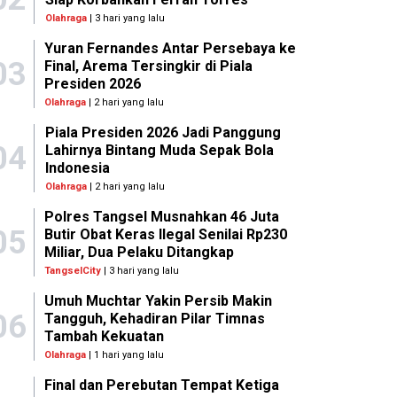
Olahraga
| 3 hari yang lalu
Yuran Fernandes Antar Persebaya ke
03
Final, Arema Tersingkir di Piala
Presiden 2026
Olahraga
| 2 hari yang lalu
Piala Presiden 2026 Jadi Panggung
04
Lahirnya Bintang Muda Sepak Bola
Indonesia
Olahraga
| 2 hari yang lalu
Polres Tangsel Musnahkan 46 Juta
05
Butir Obat Keras Ilegal Senilai Rp230
Miliar, Dua Pelaku Ditangkap
TangselCity
| 3 hari yang lalu
Umuh Muchtar Yakin Persib Makin
06
Tangguh, Kehadiran Pilar Timnas
Tambah Kekuatan
Olahraga
| 1 hari yang lalu
Final dan Perebutan Tempat Ketiga