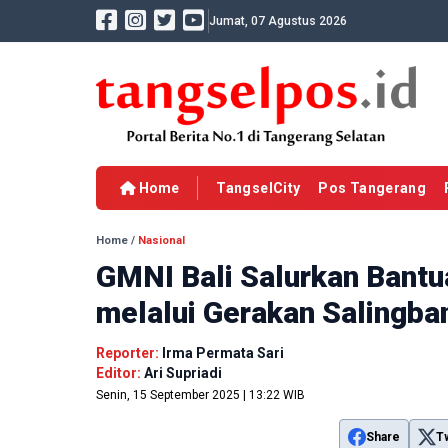
Jumat, 07 Agustus 2026
Home
TangselCity
Pos Tangerang
Home
/
Nasional
GMNI Bali Salurkan Bantua
melalui Gerakan Salingba
Reporter:
Irma Permata Sari
Editor:
Ari Supriadi
Senin, 15 September 2025 | 13:22 WIB
Share
T