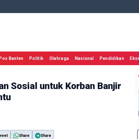
Pos Banten
Politik
Olahraga
Nasional
Pendidikan
Eko
n Sosial untuk Korban Banjir
ntu
weet
Share
Share