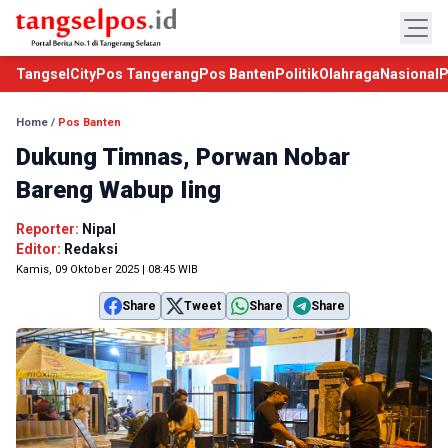
TangselCity
Pos Tangerang
Pos Banten
Politik
Olahraga
Nasional
P
Home
/
Pos Banten
Dukung Timnas, Porwan Nobar
Bareng Wabup Iing
Reporter:
Nipal
Editor:
Redaksi
Kamis, 09 Oktober 2025 | 08:45 WIB
Share
Tweet
Share
Share