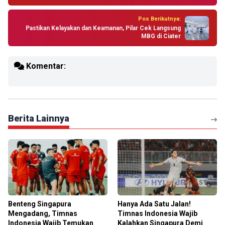
Pos Berikutnya:
Pastikan Kelayakan dan Keamanan, Pilar Cek Langsung
MBG di Ciater
Komentar:
Berita Lainnya
Benteng Singapura
Hanya Ada Satu Jalan!
Mengadang, Timnas
Timnas Indonesia Wajib
Indonesia Wajib Temukan
Kalahkan Singapura Demi