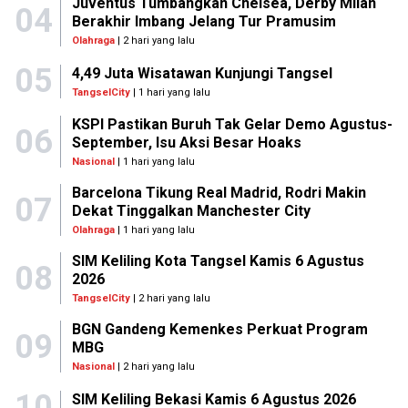
Juventus Tumbangkan Chelsea, Derby Milan
04
Berakhir Imbang Jelang Tur Pramusim
Olahraga
| 2 hari yang lalu
05
4,49 Juta Wisatawan Kunjungi Tangsel
TangselCity
| 1 hari yang lalu
KSPI Pastikan Buruh Tak Gelar Demo Agustus-
06
September, Isu Aksi Besar Hoaks
Nasional
| 1 hari yang lalu
Barcelona Tikung Real Madrid, Rodri Makin
07
Dekat Tinggalkan Manchester City
Olahraga
| 1 hari yang lalu
SIM Keliling Kota Tangsel Kamis 6 Agustus
08
2026
TangselCity
| 2 hari yang lalu
BGN Gandeng Kemenkes Perkuat Program
09
MBG
Nasional
| 2 hari yang lalu
10
SIM Keliling Bekasi Kamis 6 Agustus 2026