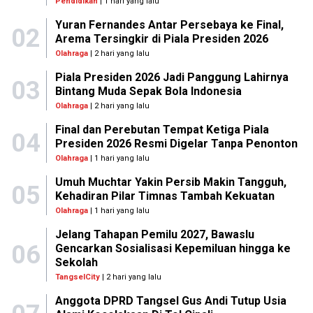
Pendidikan
| 1 hari yang lalu
Yuran Fernandes Antar Persebaya ke Final,
02
Arema Tersingkir di Piala Presiden 2026
Olahraga
| 2 hari yang lalu
Piala Presiden 2026 Jadi Panggung Lahirnya
03
Bintang Muda Sepak Bola Indonesia
Olahraga
| 2 hari yang lalu
Final dan Perebutan Tempat Ketiga Piala
04
Presiden 2026 Resmi Digelar Tanpa Penonton
Olahraga
| 1 hari yang lalu
Umuh Muchtar Yakin Persib Makin Tangguh,
05
Kehadiran Pilar Timnas Tambah Kekuatan
Olahraga
| 1 hari yang lalu
Jelang Tahapan Pemilu 2027, Bawaslu
06
Gencarkan Sosialisasi Kepemiluan hingga ke
Sekolah
TangselCity
| 2 hari yang lalu
Anggota DPRD Tangsel Gus Andi Tutup Usia