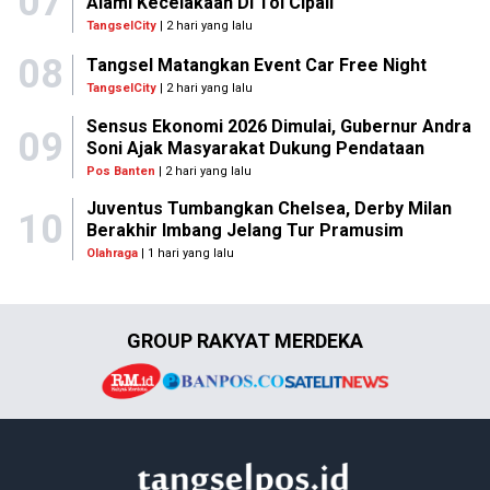
07
Alami Kecelakaan Di Tol Cipali
TangselCity
| 2 hari yang lalu
08
Tangsel Matangkan Event Car Free Night
TangselCity
| 2 hari yang lalu
Sensus Ekonomi 2026 Dimulai, Gubernur Andra
09
Soni Ajak Masyarakat Dukung Pendataan
Pos Banten
| 2 hari yang lalu
Juventus Tumbangkan Chelsea, Derby Milan
10
Berakhir Imbang Jelang Tur Pramusim
Olahraga
| 1 hari yang lalu
GROUP RAKYAT MERDEKA