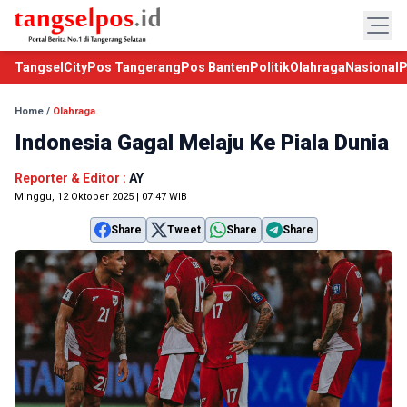
TangselCity
Pos Tangerang
Pos Banten
Politik
Olahraga
Nasional
P
Home
/
Olahraga
Indonesia Gagal Melaju Ke Piala Dunia
Reporter & Editor :
AY
Minggu, 12 Oktober 2025 | 07:47 WIB
Share
Tweet
Share
Share