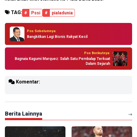
TAG:
#
Pssi
#
pialadunia
Pos Sebelumnya:
Bangkitkan Lagi Bisnis Rakyat Kecil
Pos Berikutnya:
Bagnaia Kagumi Marquez: Salah Satu Pembalap Terkuat
Dalam Sejarah
Komentar:
Berita Lainnya