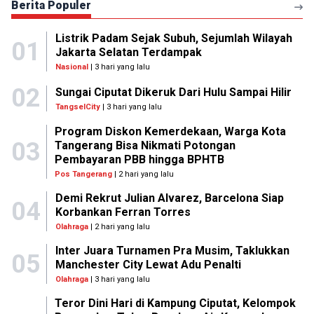
Berita Populer
Listrik Padam Sejak Subuh, Sejumlah Wilayah
01
Jakarta Selatan Terdampak
Nasional
| 3 hari yang lalu
02
Sungai Ciputat Dikeruk Dari Hulu Sampai Hilir
TangselCity
| 3 hari yang lalu
Program Diskon Kemerdekaan, Warga Kota
03
Tangerang Bisa Nikmati Potongan
Pembayaran PBB hingga BPHTB
Pos Tangerang
| 2 hari yang lalu
Demi Rekrut Julian Alvarez, Barcelona Siap
04
Korbankan Ferran Torres
Olahraga
| 2 hari yang lalu
Inter Juara Turnamen Pra Musim, Taklukkan
05
Manchester City Lewat Adu Penalti
Olahraga
| 3 hari yang lalu
Teror Dini Hari di Kampung Ciputat, Kelompok