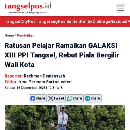
TangselCity
Pos Tangerang
Pos Banten
Politik
Olahraga
Nasional
P
Home
/
Pendidikan
Ratusan Pelajar Ramaikan GALAKSI
XIII PPI Tangsel, Rebut Piala Bergilir
Wali Kota
Reporter:
Rachman Deniansyah
Editor:
Irma Permata Sari selected
Selasa, 16 Desember 2025 | 10:31 WIB
Share
Tweet
Share
Share