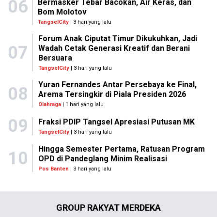
06
Bermasker Tebar Bacokan, Air Keras, dan
Bom Molotov
TangselCity
| 3 hari yang lalu
Forum Anak Ciputat Timur Dikukuhkan, Jadi
07
Wadah Cetak Generasi Kreatif dan Berani
Bersuara
TangselCity
| 3 hari yang lalu
Yuran Fernandes Antar Persebaya ke Final,
08
Arema Tersingkir di Piala Presiden 2026
Olahraga
| 1 hari yang lalu
09
Fraksi PDIP Tangsel Apresiasi Putusan MK
TangselCity
| 3 hari yang lalu
Hingga Semester Pertama, Ratusan Program
10
OPD di Pandeglang Minim Realisasi
Pos Banten
| 3 hari yang lalu
GROUP RAKYAT MERDEKA