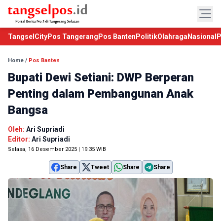
TangselCity
Pos Tangerang
Pos Banten
Politik
Olahraga
Nasional
P
Home
/
Pos Banten
Bupati Dewi Setiani: DWP Berperan
Penting dalam Pembangunan Anak
Bangsa
Oleh:
Ari Supriadi
Editor:
Ari Supriadi
Selasa, 16 Desember 2025 | 19:35 WIB
Share
Tweet
Share
Share