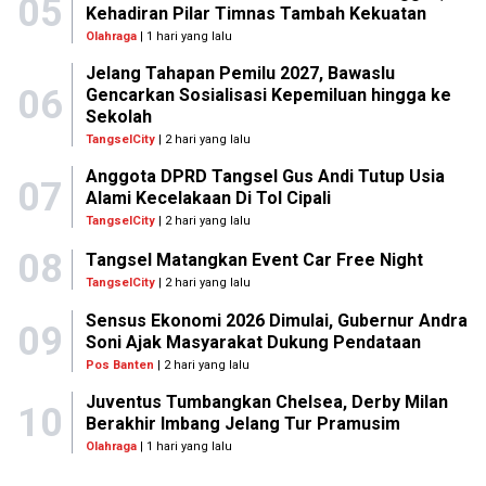
05
Kehadiran Pilar Timnas Tambah Kekuatan
Olahraga
| 1 hari yang lalu
Jelang Tahapan Pemilu 2027, Bawaslu
06
Gencarkan Sosialisasi Kepemiluan hingga ke
Sekolah
TangselCity
| 2 hari yang lalu
Anggota DPRD Tangsel Gus Andi Tutup Usia
07
Alami Kecelakaan Di Tol Cipali
TangselCity
| 2 hari yang lalu
08
Tangsel Matangkan Event Car Free Night
TangselCity
| 2 hari yang lalu
Sensus Ekonomi 2026 Dimulai, Gubernur Andra
09
Soni Ajak Masyarakat Dukung Pendataan
Pos Banten
| 2 hari yang lalu
Juventus Tumbangkan Chelsea, Derby Milan
10
Berakhir Imbang Jelang Tur Pramusim
Olahraga
| 1 hari yang lalu