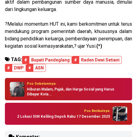
aktif dalam pembangunan sumber daya manusia, dimulai
dari lingkungan keluarga.
?Melalui momentum HUT ini, kami berkomitmen untuk terus
mendukung program pemerintah daerah, khususnya dalam
bidang pendidikan keluarga, pemberdayaan perempuan, dan
kegiatan sosial kemasyarakatan,? ujar Yusi.
(*)
TAG:
#
Bupati Pandeglang
#
Raden Dewi Setiani
#
DWP
#
ASN
Pos Sebelumnya:
Hiburan Malam, Pajak, dan Harga Sosial yang Harus
Dibayar Kota...
Pos Berikutnya:
2 Lokasi SIM Keliling Depok Rabu 17 Desember 2025
Komentar: