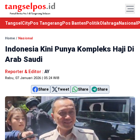
TangselCity
Pos Tangerang
Pos Banten
Politik
Olahraga
Nasional
P
Home
/
Nasional
Indonesia Kini Punya Kompleks Haji Di
Arab Saudi
Reporter & Editor :
AY
Rabu, 07 Januari 2026 | 05:24 WIB
Share
Tweet
Share
Share