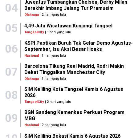
Juventus Tumbangkan Chelsea, Derby Milan
04
Berakhir Imbang Jelang Tur Pramusim
Olahraga
| 2 hari yang lalu
05
4,49 Juta Wisatawan Kunjungi Tangsel
TangselCity
| 1 hari yang lalu
KSPI Pastikan Buruh Tak Gelar Demo Agustus-
06
September, Isu Aksi Besar Hoaks
Nasional
| 1 hari yang lalu
Barcelona Tikung Real Madrid, Rodri Makin
07
Dekat Tinggalkan Manchester City
Olahraga
| 1 hari yang lalu
SIM Keliling Kota Tangsel Kamis 6 Agustus
08
2026
TangselCity
| 2 hari yang lalu
BGN Gandeng Kemenkes Perkuat Program
09
MBG
Nasional
| 2 hari yang lalu
SIM Keliling Bekasi Kamis 6 Agustus 2026