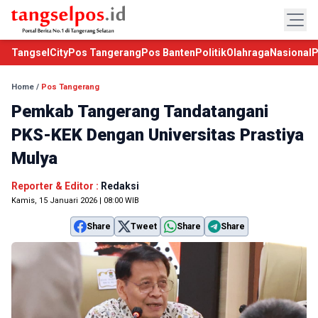
TangselCity
Pos Tangerang
Pos Banten
Politik
Olahraga
Nasional
P
Home
/
Pos Tangerang
Pemkab Tangerang Tandatangani
PKS-KEK Dengan Universitas Prastiya
Mulya
Reporter & Editor :
Redaksi
Kamis, 15 Januari 2026 | 08:00 WIB
Share
Tweet
Share
Share