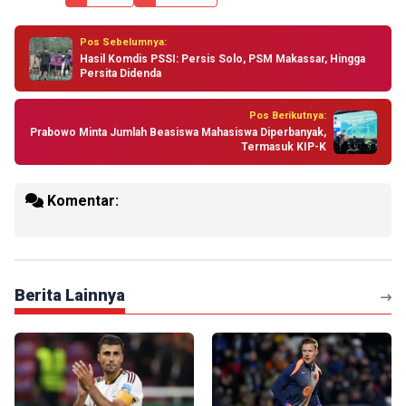
Pos Sebelumnya:
Hasil Komdis PSSI: Persis Solo, PSM Makassar, Hingga
Persita Didenda
Pos Berikutnya:
Prabowo Minta Jumlah Beasiswa Mahasiswa Diperbanyak,
Termasuk KIP-K
Komentar:
Berita Lainnya