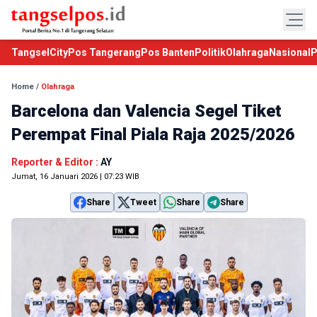
TangselCity
Pos Tangerang
Pos Banten
Politik
Olahraga
Nasional
P
Home
/
Olahraga
Barcelona dan Valencia Segel Tiket
Perempat Final Piala Raja 2025/2026
Reporter & Editor :
AY
Jumat, 16 Januari 2026 | 07:23 WIB
Share
Tweet
Share
Share