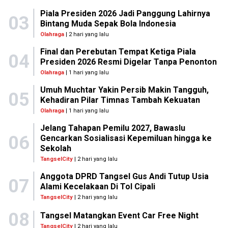
Piala Presiden 2026 Jadi Panggung Lahirnya
03
Bintang Muda Sepak Bola Indonesia
Olahraga
| 2 hari yang lalu
Final dan Perebutan Tempat Ketiga Piala
04
Presiden 2026 Resmi Digelar Tanpa Penonton
Olahraga
| 1 hari yang lalu
Umuh Muchtar Yakin Persib Makin Tangguh,
05
Kehadiran Pilar Timnas Tambah Kekuatan
Olahraga
| 1 hari yang lalu
Jelang Tahapan Pemilu 2027, Bawaslu
06
Gencarkan Sosialisasi Kepemiluan hingga ke
Sekolah
TangselCity
| 2 hari yang lalu
Anggota DPRD Tangsel Gus Andi Tutup Usia
07
Alami Kecelakaan Di Tol Cipali
TangselCity
| 2 hari yang lalu
08
Tangsel Matangkan Event Car Free Night
TangselCity
| 2 hari yang lalu