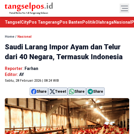
TangselCity
Pos Tangerang
Pos Banten
Politik
Olahraga
Nasional
P
Home
/
Nasional
Saudi Larang Impor Ayam dan Telur
dari 40 Negara, Termasuk Indonesia
Reporter:
Farhan
Editor:
AY
Sabtu, 28 Februari 2026 | 08:24 WIB
Share
Tweet
Share
Share