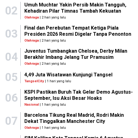
Umuh Muchtar Yakin Persib Makin Tangguh,
02
Kehadiran Pilar Timnas Tambah Kekuatan
Olahraga
| 2 hari yang lalu
Final dan Perebutan Tempat Ketiga Piala
03
Presiden 2026 Resmi Digelar Tanpa Penonton
Olahraga
| 2 hari yang lalu
Juventus Tumbangkan Chelsea, Derby Milan
04
Berakhir Imbang Jelang Tur Pramusim
Olahraga
| 2 hari yang lalu
05
4,49 Juta Wisatawan Kunjungi Tangsel
TangselCity
| 1 hari yang lalu
KSPI Pastikan Buruh Tak Gelar Demo Agustus-
06
September, Isu Aksi Besar Hoaks
Nasional
| 1 hari yang lalu
Barcelona Tikung Real Madrid, Rodri Makin
07
Dekat Tinggalkan Manchester City
Olahraga
| 1 hari yang lalu