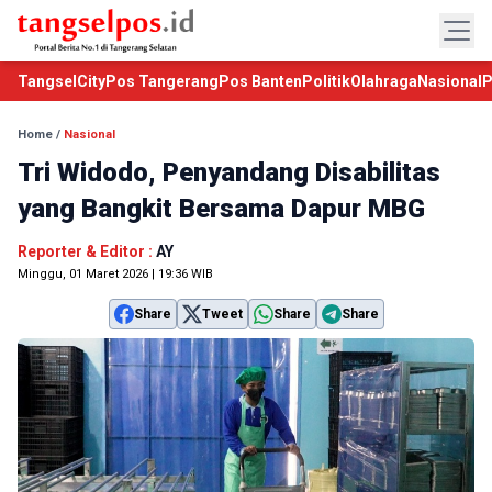
TangselCity
Pos Tangerang
Pos Banten
Politik
Olahraga
Nasional
P
Home
/
Nasional
Tri Widodo, Penyandang Disabilitas
yang Bangkit Bersama Dapur MBG
Reporter & Editor :
AY
Minggu, 01 Maret 2026 | 19:36 WIB
Share
Tweet
Share
Share