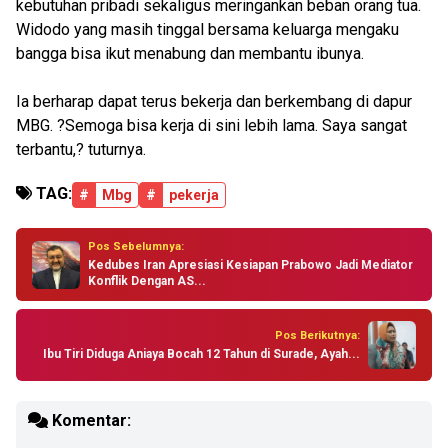
kebutuhan pribadi sekaligus meringankan beban orang tua.
Widodo yang masih tinggal bersama keluarga mengaku
bangga bisa ikut menabung dan membantu ibunya.
Ia berharap dapat terus bekerja dan berkembang di dapur
MBG. ?Semoga bisa kerja di sini lebih lama. Saya sangat
terbantu,? tuturnya.
TAG:
#
Mbg
#
pekerja
Pos Sebelumnya:
Kedubes Iran Apresiasi Kesiapan Prabowo Jadi Mediator
Konflik Dengan AS...
Pos Berikutnya:
Ibu Tiri Diduga Aniaya Bocah 12 Tahun di Surade, Ayah...
Komentar: