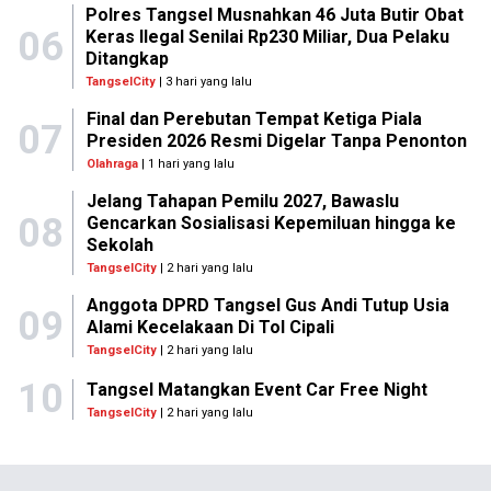
Polres Tangsel Musnahkan 46 Juta Butir Obat
06
Keras Ilegal Senilai Rp230 Miliar, Dua Pelaku
Ditangkap
TangselCity
| 3 hari yang lalu
Final dan Perebutan Tempat Ketiga Piala
07
Presiden 2026 Resmi Digelar Tanpa Penonton
Olahraga
| 1 hari yang lalu
Jelang Tahapan Pemilu 2027, Bawaslu
08
Gencarkan Sosialisasi Kepemiluan hingga ke
Sekolah
TangselCity
| 2 hari yang lalu
Anggota DPRD Tangsel Gus Andi Tutup Usia
09
Alami Kecelakaan Di Tol Cipali
TangselCity
| 2 hari yang lalu
10
Tangsel Matangkan Event Car Free Night
TangselCity
| 2 hari yang lalu