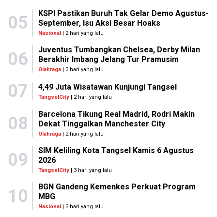
KSPI Pastikan Buruh Tak Gelar Demo Agustus-
05
September, Isu Aksi Besar Hoaks
Nasional
| 2 hari yang lalu
Juventus Tumbangkan Chelsea, Derby Milan
06
Berakhir Imbang Jelang Tur Pramusim
Olahraga
| 3 hari yang lalu
07
4,49 Juta Wisatawan Kunjungi Tangsel
TangselCity
| 2 hari yang lalu
Barcelona Tikung Real Madrid, Rodri Makin
08
Dekat Tinggalkan Manchester City
Olahraga
| 2 hari yang lalu
SIM Keliling Kota Tangsel Kamis 6 Agustus
09
2026
TangselCity
| 3 hari yang lalu
BGN Gandeng Kemenkes Perkuat Program
10
MBG
Nasional
| 3 hari yang lalu