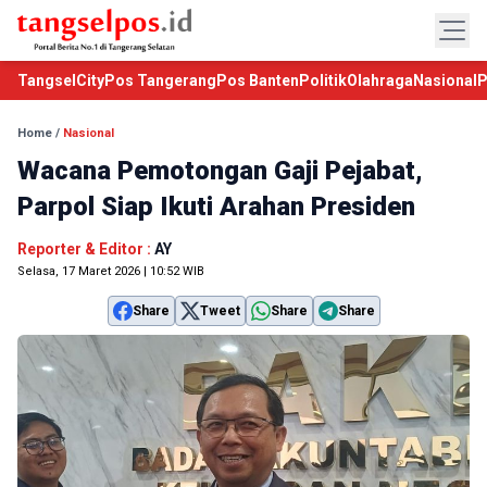
TangselCity
Pos Tangerang
Pos Banten
Politik
Olahraga
Nasional
P
Home
/
Nasional
Wacana Pemotongan Gaji Pejabat,
Parpol Siap Ikuti Arahan Presiden
Reporter & Editor :
AY
Selasa, 17 Maret 2026 | 10:52 WIB
Share
Tweet
Share
Share