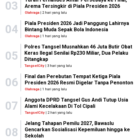
03
Arema Tersingkir di Piala Presiden 2026
Olahraga
| 2 hari yang lalu
Piala Presiden 2026 Jadi Panggung Lahirnya
04
Bintang Muda Sepak Bola Indonesia
Olahraga
| 1 hari yang lalu
Polres Tangsel Musnahkan 46 Juta Butir Obat
05
Keras Ilegal Senilai Rp230 Miliar, Dua Pelaku
Ditangkap
TangselCity
| 3 hari yang lalu
Final dan Perebutan Tempat Ketiga Piala
06
Presiden 2026 Resmi Digelar Tanpa Penonton
Olahraga
| 1 hari yang lalu
Anggota DPRD Tangsel Gus Andi Tutup Usia
07
Alami Kecelakaan Di Tol Cipali
TangselCity
| 2 hari yang lalu
Jelang Tahapan Pemilu 2027, Bawaslu
08
Gencarkan Sosialisasi Kepemiluan hingga ke
Sekolah