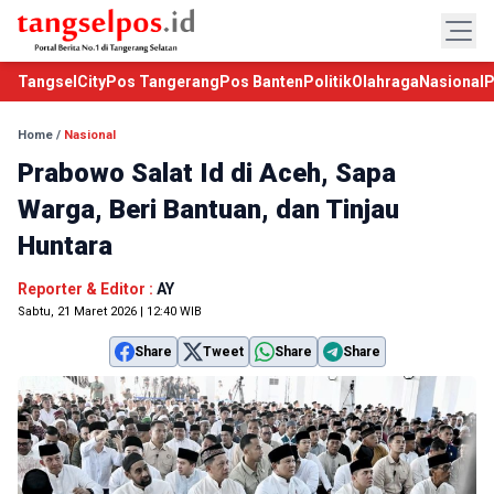
TangselCity
Pos Tangerang
Pos Banten
Politik
Olahraga
Nasional
P
Home
/
Nasional
Prabowo Salat Id di Aceh, Sapa
Warga, Beri Bantuan, dan Tinjau
Huntara
Reporter & Editor :
AY
Sabtu, 21 Maret 2026 | 12:40 WIB
Share
Tweet
Share
Share