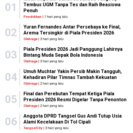
01
Tembus UGM Tanpa Tes dan Raih Beasiswa
Penuh
Pendidikan
| 1 hari yang lalu
Yuran Fernandes Antar Persebaya ke Final,
02
Arema Tersingkir di Piala Presiden 2026
Olahraga
| 3 hari yang lalu
Piala Presiden 2026 Jadi Panggung Lahirnya
03
Bintang Muda Sepak Bola Indonesia
Olahraga
| 3 hari yang lalu
Umuh Muchtar Yakin Persib Makin Tangguh,
04
Kehadiran Pilar Timnas Tambah Kekuatan
Olahraga
| 2 hari yang lalu
Final dan Perebutan Tempat Ketiga Piala
05
Presiden 2026 Resmi Digelar Tanpa Penonton
Olahraga
| 2 hari yang lalu
Anggota DPRD Tangsel Gus Andi Tutup Usia
06
Alami Kecelakaan Di Tol Cipali
TangselCity
| 3 hari yang lalu