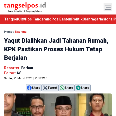
TangselCity
Pos Tangerang
Pos Banten
Politik
Olahraga
Nasional
P
Home
/
Nasional
Yaqut Dialihkan Jadi Tahanan Rumah,
KPK Pastikan Proses Hukum Tetap
Berjalan
Reporter:
Farhan
Editor:
AY
Sabtu, 21 Maret 2026 | 21:52 WIB
Share
Tweet
Share
Share