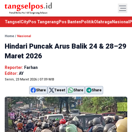
TangselCity
Pos Tangerang
Pos Banten
Politik
Olahraga
Nasional
P
Home
/
Nasional
Hindari Puncak Arus Balik 24 & 28–29
Maret 2026
Reporter:
Farhan
Editor:
AY
Senin, 23 Maret 2026 | 07:09 WIB
Share
Tweet
Share
Share