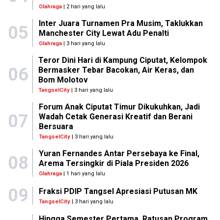
Olahraga
| 2 hari yang lalu
Inter Juara Turnamen Pra Musim, Taklukkan
05
Manchester City Lewat Adu Penalti
Olahraga
| 3 hari yang lalu
Teror Dini Hari di Kampung Ciputat, Kelompok
06
Bermasker Tebar Bacokan, Air Keras, dan
Bom Molotov
TangselCity
| 3 hari yang lalu
Forum Anak Ciputat Timur Dikukuhkan, Jadi
07
Wadah Cetak Generasi Kreatif dan Berani
Bersuara
TangselCity
| 3 hari yang lalu
Yuran Fernandes Antar Persebaya ke Final,
08
Arema Tersingkir di Piala Presiden 2026
Olahraga
| 1 hari yang lalu
09
Fraksi PDIP Tangsel Apresiasi Putusan MK
TangselCity
| 3 hari yang lalu
Hingga Semester Pertama, Ratusan Program