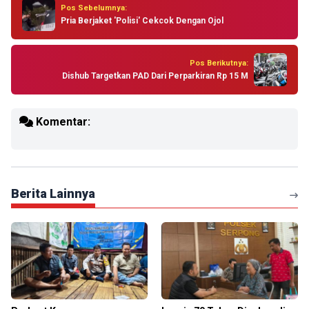
Pos Sebelumnya:
Pria Berjaket 'Polisi' Cekcok Dengan Ojol
Pos Berikutnya:
Dishub Targetkan PAD Dari Perparkiran Rp 15 M
Komentar:
Berita Lainnya