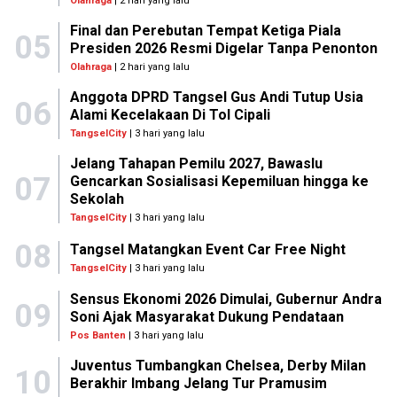
Olahraga
| 2 hari yang lalu
Final dan Perebutan Tempat Ketiga Piala
05
Presiden 2026 Resmi Digelar Tanpa Penonton
Olahraga
| 2 hari yang lalu
Anggota DPRD Tangsel Gus Andi Tutup Usia
06
Alami Kecelakaan Di Tol Cipali
TangselCity
| 3 hari yang lalu
Jelang Tahapan Pemilu 2027, Bawaslu
07
Gencarkan Sosialisasi Kepemiluan hingga ke
Sekolah
TangselCity
| 3 hari yang lalu
08
Tangsel Matangkan Event Car Free Night
TangselCity
| 3 hari yang lalu
Sensus Ekonomi 2026 Dimulai, Gubernur Andra
09
Soni Ajak Masyarakat Dukung Pendataan
Pos Banten
| 3 hari yang lalu
Juventus Tumbangkan Chelsea, Derby Milan
10
Berakhir Imbang Jelang Tur Pramusim