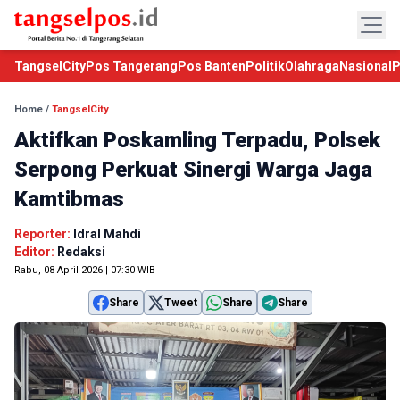
TangselCity
Pos Tangerang
Pos Banten
Politik
Olahraga
Nasional
P
Home
/
TangselCity
Aktifkan Poskamling Terpadu, Polsek
Serpong Perkuat Sinergi Warga Jaga
Kamtibmas
Reporter:
Idral Mahdi
Editor:
Redaksi
Rabu, 08 April 2026 | 07:30 WIB
Share
Tweet
Share
Share