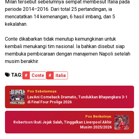
Milan tersebut sebelumnya sempat membesut Italia pada
periode 2014–2016. Dari total 25 pertandingan, ia
mencatatkan 14 kemenangan, 6 hasil imbang, dan 5
kekalahan.
Conte dikabarkan tidak menutup kemungkinan untuk
kembali menukangi tim nasional. Ia bahkan disebut siap
membuka pembicaraan dengan manajemen Napoli setelah
musim berakhir.
TAG:
#
Conte
#
italia
Pos Sebelumnya:
LavAni Comeback Dramatis, Tundukkan Bhayangkara 3-1
di Final Four Proliga 2026
Pos Berikutnya:
Robertson Ikuti Jejak Salah, Tinggalkan Liverpool Akhir
Musim 2025/2026