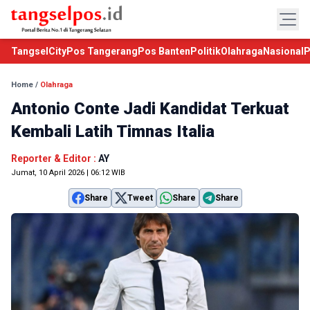
TangselCity
Pos Tangerang
Pos Banten
Politik
Olahraga
Nasional
P
Home
/
Olahraga
Antonio Conte Jadi Kandidat Terkuat
Kembali Latih Timnas Italia
Reporter & Editor :
AY
Jumat, 10 April 2026 | 06:12 WIB
Share
Tweet
Share
Share