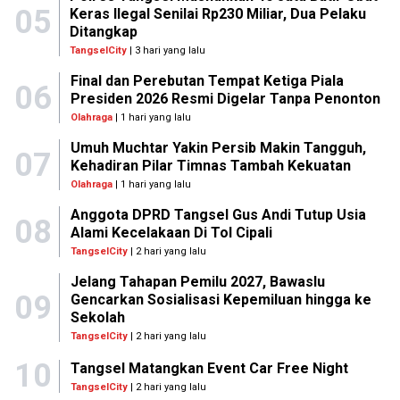
05
Keras Ilegal Senilai Rp230 Miliar, Dua Pelaku
Ditangkap
TangselCity
| 3 hari yang lalu
Final dan Perebutan Tempat Ketiga Piala
06
Presiden 2026 Resmi Digelar Tanpa Penonton
Olahraga
| 1 hari yang lalu
Umuh Muchtar Yakin Persib Makin Tangguh,
07
Kehadiran Pilar Timnas Tambah Kekuatan
Olahraga
| 1 hari yang lalu
Anggota DPRD Tangsel Gus Andi Tutup Usia
08
Alami Kecelakaan Di Tol Cipali
TangselCity
| 2 hari yang lalu
Jelang Tahapan Pemilu 2027, Bawaslu
09
Gencarkan Sosialisasi Kepemiluan hingga ke
Sekolah
TangselCity
| 2 hari yang lalu
10
Tangsel Matangkan Event Car Free Night
TangselCity
| 2 hari yang lalu