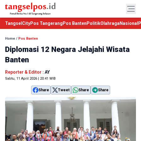
TangselCity
Pos Tangerang
Pos Banten
Politik
Olahraga
Nasional
P
Home
/
Pos Banten
Diplomasi 12 Negara Jelajahi Wisata
Banten
Reporter & Editor :
AY
Sabtu, 11 April 2026 | 20:41 WIB
Share
Tweet
Share
Share