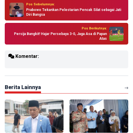
Pos Sebelumnya:
Prabowo Tekankan Pelestarian Pencak Silat sebagai Jati
Diri Bangsa
Pos Berikutnya:
Persija Bangkit! Hajar Persebaya 3-0, Jaga Asa di Papan
Atas
Komentar:
Berita Lainnya