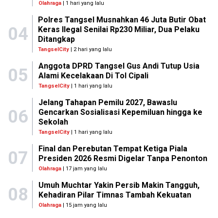
Olahraga
| 1 hari yang lalu
Polres Tangsel Musnahkan 46 Juta Butir Obat
04
Keras Ilegal Senilai Rp230 Miliar, Dua Pelaku
Ditangkap
TangselCity
| 2 hari yang lalu
Anggota DPRD Tangsel Gus Andi Tutup Usia
05
Alami Kecelakaan Di Tol Cipali
TangselCity
| 1 hari yang lalu
Jelang Tahapan Pemilu 2027, Bawaslu
06
Gencarkan Sosialisasi Kepemiluan hingga ke
Sekolah
TangselCity
| 1 hari yang lalu
Final dan Perebutan Tempat Ketiga Piala
07
Presiden 2026 Resmi Digelar Tanpa Penonton
Olahraga
| 17 jam yang lalu
Umuh Muchtar Yakin Persib Makin Tangguh,
08
Kehadiran Pilar Timnas Tambah Kekuatan
Olahraga
| 15 jam yang lalu