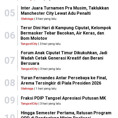
Inter Juara Turnamen Pra Musim, Taklukkan
05
Manchester City Lewat Adu Penalti
Olahraga
| 3 hari yang lalu
Teror Dini Hari di Kampung Ciputat, Kelompok
06
Bermasker Tebar Bacokan, Air Keras, dan
Bom Molotov
TangselCity
| 3 hari yang lalu
Forum Anak Ciputat Timur Dikukuhkan, Jadi
07
Wadah Cetak Generasi Kreatif dan Berani
Bersuara
TangselCity
| 3 hari yang lalu
Yuran Fernandes Antar Persebaya ke Final,
08
Arema Tersingkir di Piala Presiden 2026
Olahraga
| 1 hari yang lalu
09
Fraksi PDIP Tangsel Apresiasi Putusan MK
TangselCity
| 3 hari yang lalu
Hingga Semester Pertama, Ratusan Program
10