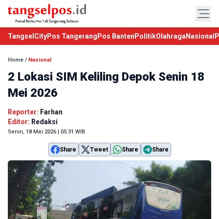
TangselCity
Pos Tangerang
Pos Banten
Politik
Olahraga
Nasional
P
Home
/
Nasional
2 Lokasi SIM Keliling Depok Senin 18
Mei 2026
Reporter:
Farhan
Editor:
Redaksi
Senin, 18 Mei 2026 | 05:31 WIB
Share
Tweet
Share
Share