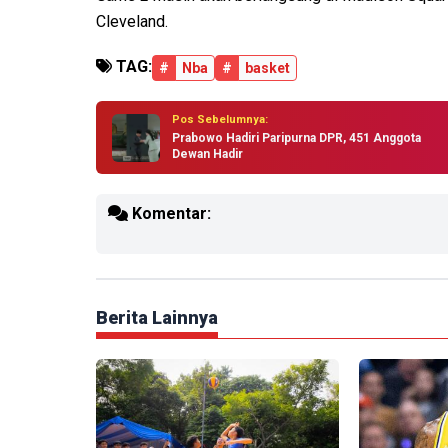
Cleveland.
TAG:
#
Nba
#
basket
Pos Sebelumnya:
Prabowo Hadiri Paripurna DPR, 451 Anggota
Dewan Hadir
Komentar:
Berita Lainnya