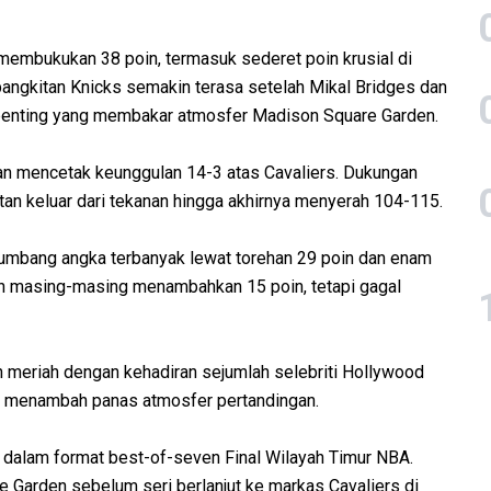
membukukan 38 poin, termasuk sederet poin krusial di
angkitan Knicks semakin terasa setelah Mikal Bridges dan
penting yang membakar atmosfer Madison Square Garden.
n mencetak keunggulan 14-3 atas Cavaliers. Dukungan
tan keluar dari tekanan hingga akhirnya menyerah 104-115.
yumbang angka terbanyak lewat torehan 29 poin dan enam
n masing-masing menambahkan 15 poin, tetapi gagal
n meriah dengan kehadiran sejumlah selebriti Hollywood
n menambah panas atmosfer pertandingan.
dalam format best-of-seven Final Wilayah Timur NBA.
 Garden sebelum seri berlanjut ke markas Cavaliers di