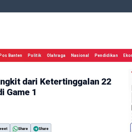
Pos Banten
Politik
Olahraga
Nasional
Pendidikan
Eko
gkit dari Ketertinggalan 22
di Game 1
weet
Share
Share