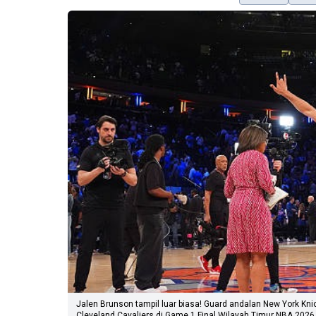
Jalen Brunson tampil luar biasa! Guard andalan New York K
Cleveland Cavaliers di Game 1 Final Wilayah Timur NBA 2026