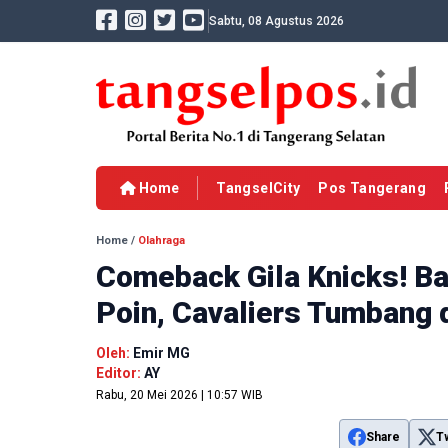
Sabtu, 08 Agustus 2026
Home
TangselCity
Pos Tangerang
Home
/
Olahraga
Comeback Gila Knicks! Ban
Poin, Cavaliers Tumbang 
Oleh:
Emir MG
Editor:
AY
Rabu, 20 Mei 2026 | 10:57 WIB
Share
T