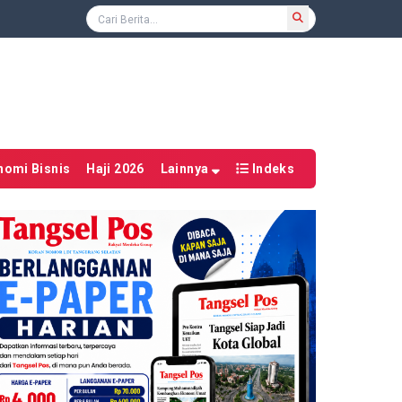
nomi Bisnis
Haji 2026
Lainnya
Indeks