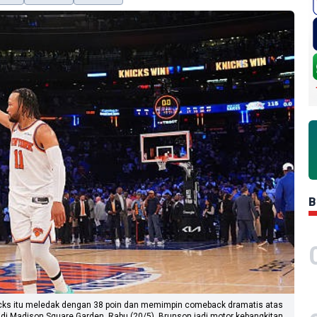
B
nicks itu meledak dengan 38 poin dan memimpin comeback dramatis atas
 di Madison Square Garden, Rabu (20/5). Brunson jadi motor kebangkitan