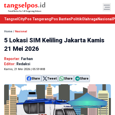
TangselCity
Pos Tangerang
Pos Banten
Politik
Olahraga
Nasional
P
Home
/
Nasional
5 Lokasi SIM Keliling Jakarta Kamis
21 Mei 2026
Reporter:
Farhan
Editor:
Redaksi
Kamis, 21 Mei 2026 | 05:59 WIB
Share
Tweet
Share
Share