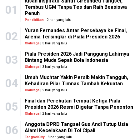
Kisah Inspiratif Santri Cireundeu Tangsel,
01
Tembus UGM Tanpa Tes dan Raih Beasiswa
Penuh
Pendidikan
| 2 hari yang lalu
Yuran Fernandes Antar Persebaya ke Final,
02
Arema Tersingkir di Piala Presiden 2026
Olahraga
| 3 hari yang lalu
Piala Presiden 2026 Jadi Panggung Lahirnya
03
Bintang Muda Sepak Bola Indonesia
Olahraga
| 3 hari yang lalu
Umuh Muchtar Yakin Persib Makin Tangguh,
04
Kehadiran Pilar Timnas Tambah Kekuatan
Olahraga
| 2 hari yang lalu
Final dan Perebutan Tempat Ketiga Piala
05
Presiden 2026 Resmi Digelar Tanpa Penonton
Olahraga
| 2 hari yang lalu
Anggota DPRD Tangsel Gus Andi Tutup Usia
06
Alami Kecelakaan Di Tol Cipali
TangselCity
| 3 hari yang lalu