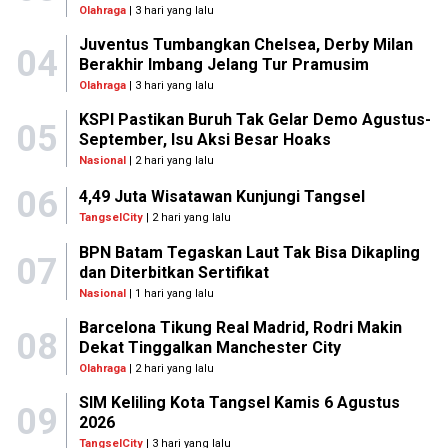
Olahraga
| 3 hari yang lalu
Juventus Tumbangkan Chelsea, Derby Milan
04
Berakhir Imbang Jelang Tur Pramusim
Olahraga
| 3 hari yang lalu
KSPI Pastikan Buruh Tak Gelar Demo Agustus-
05
September, Isu Aksi Besar Hoaks
Nasional
| 2 hari yang lalu
06
4,49 Juta Wisatawan Kunjungi Tangsel
TangselCity
| 2 hari yang lalu
BPN Batam Tegaskan Laut Tak Bisa Dikapling
07
dan Diterbitkan Sertifikat
Nasional
| 1 hari yang lalu
Barcelona Tikung Real Madrid, Rodri Makin
08
Dekat Tinggalkan Manchester City
Olahraga
| 2 hari yang lalu
SIM Keliling Kota Tangsel Kamis 6 Agustus
09
2026
TangselCity
| 3 hari yang lalu