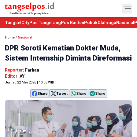
TangselCity
Pos Tangerang
Pos Banten
Politik
Olahraga
Nasional
P
Home
/
Nasional
DPR Soroti Kematian Dokter Muda,
Sistem Internship Diminta Direformasi
Reporter:
Farhan
Editor:
AY
Jumat, 22 Mei 2026 | 10:05 WIB
Share
Tweet
Share
Share