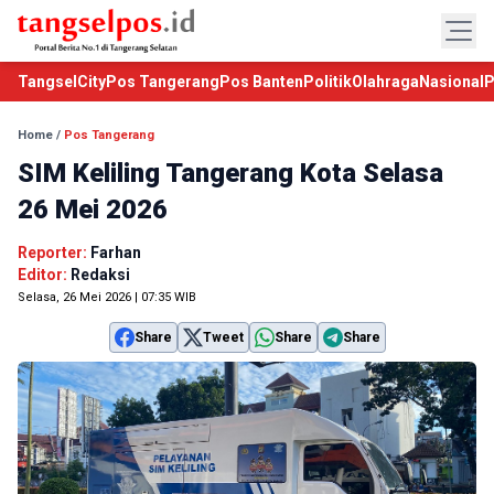
TangselCity
Pos Tangerang
Pos Banten
Politik
Olahraga
Nasional
P
Home
/
Pos Tangerang
SIM Keliling Tangerang Kota Selasa
26 Mei 2026
Reporter:
Farhan
Editor:
Redaksi
Selasa, 26 Mei 2026 | 07:35 WIB
Share
Tweet
Share
Share