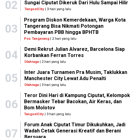
02
Sungai Ciputat Dikeruk Dari Hulu Sampai Hilir
TangselCity
| 3 hari yang lalu
Program Diskon Kemerdekaan, Warga Kota
03
Tangerang Bisa Nikmati Potongan
Pembayaran PBB hingga BPHTB
Pos Tangerang
| 2 hari yang lalu
Demi Rekrut Julian Alvarez, Barcelona Siap
04
Korbankan Ferran Torres
Olahraga
| 2 hari yang lalu
Inter Juara Turnamen Pra Musim, Taklukkan
05
Manchester City Lewat Adu Penalti
Olahraga
| 3 hari yang lalu
Teror Dini Hari di Kampung Ciputat, Kelompok
06
Bermasker Tebar Bacokan, Air Keras, dan
Bom Molotov
TangselCity
| 3 hari yang lalu
Forum Anak Ciputat Timur Dikukuhkan, Jadi
07
Wadah Cetak Generasi Kreatif dan Berani
Bersuara