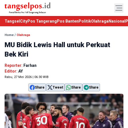
TangselCity
Pos Tangerang
Pos Banten
Politik
Olahraga
Nasional
P
Home
/
Olahraga
MU Bidik Lewis Hall untuk Perkuat
Bek Kiri
Reporter:
Farhan
Editor:
AY
Rabu, 27 Mei 2026 | 06:30 WIB
Share
Tweet
Share
Share