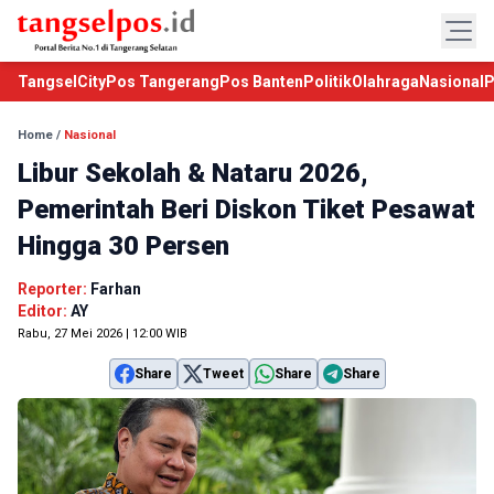
TangselCity
Pos Tangerang
Pos Banten
Politik
Olahraga
Nasional
P
Home
/
Nasional
Libur Sekolah & Nataru 2026,
Pemerintah Beri Diskon Tiket Pesawat
Hingga 30 Persen
Reporter:
Farhan
Editor:
AY
Rabu, 27 Mei 2026 | 12:00 WIB
Share
Tweet
Share
Share