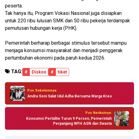
peserta.
Tak hanya itu, Program Vokasi Nasional juga disiapkan
untuk 220 ribu lulusan SMK dan 50 ribu pekerja terdampak
pemutusan hubungan kerja (PHK).
Pemerintah berharap berbagai stimulus tersebut mampu
menjaga konsumsi masyarakat dan menjadi penggerak
pertumbuhan ekonomi pada paruh kedua 2026.
TAG:
#
Diskon
#
tiket
Pos Sebelumnya:
Andra Soni Salat Idul Adha Bersama Warga Kreo
Pos Berikutnya:
Konsumsi Pertalite Turun 9 Persen, Pemerintah
Perpanjang WFH ASN dan Swasta