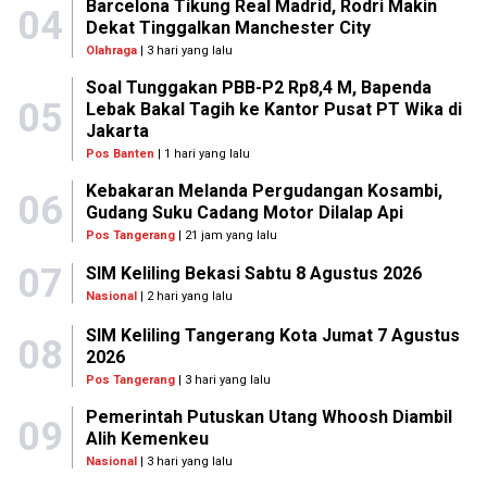
Barcelona Tikung Real Madrid, Rodri Makin
04
Dekat Tinggalkan Manchester City
Olahraga
| 3 hari yang lalu
Soal Tunggakan PBB-P2 Rp8,4 M, Bapenda
05
Lebak Bakal Tagih ke Kantor Pusat PT Wika di
Jakarta
Pos Banten
| 1 hari yang lalu
Kebakaran Melanda Pergudangan Kosambi,
06
Gudang Suku Cadang Motor Dilalap Api
Pos Tangerang
| 21 jam yang lalu
07
SIM Keliling Bekasi Sabtu 8 Agustus 2026
Nasional
| 2 hari yang lalu
SIM Keliling Tangerang Kota Jumat 7 Agustus
08
2026
Pos Tangerang
| 3 hari yang lalu
Pemerintah Putuskan Utang Whoosh Diambil
09
Alih Kemenkeu
Nasional
| 3 hari yang lalu