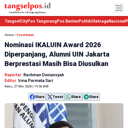
TangselCity
Pos Tangerang
Pos Banten
Politik
Olahraga
Nasional
P
Home
/
Pendidikan
Nominasi IKALUIN Award 2026
Diperpanjang, Alumni UIN Jakarta
Berprestasi Masih Bisa Diusulkan
Reporter:
Rachman Deniansyah
Editor:
Irma Permata Sari
Rabu, 27 Mei 2026 | 19:36 WIB
Share
Tweet
Share
Share