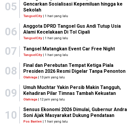
05
Gencarkan Sosialisasi Kepemiluan hingga ke
Sekolah
TangselCity
| 1 hari yang lalu
Anggota DPRD Tangsel Gus Andi Tutup Usia
06
Alami Kecelakaan Di Tol Cipali
TangselCity
| 1 hari yang lalu
07
Tangsel Matangkan Event Car Free Night
TangselCity
| 1 hari yang lalu
Final dan Perebutan Tempat Ketiga Piala
08
Presiden 2026 Resmi Digelar Tanpa Penonton
Olahraga
| 13 jam yang lalu
Umuh Muchtar Yakin Persib Makin Tangguh,
09
Kehadiran Pilar Timnas Tambah Kekuatan
Olahraga
| 12 jam yang lalu
Sensus Ekonomi 2026 Dimulai, Gubernur Andra
10
Soni Ajak Masyarakat Dukung Pendataan
Pos Banten
| 1 hari yang lalu