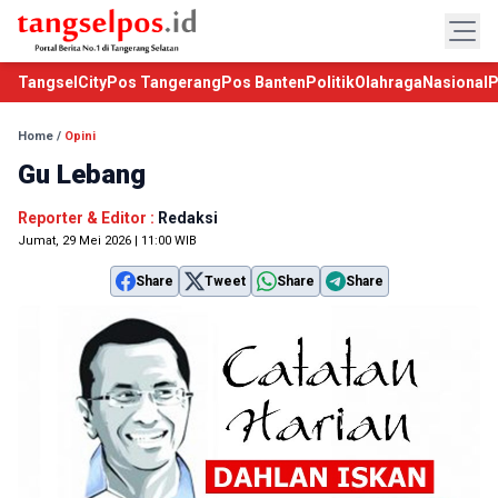
TangselCity
Pos Tangerang
Pos Banten
Politik
Olahraga
Nasional
P
Home
/
Opini
Gu Lebang
Reporter & Editor :
Redaksi
Jumat, 29 Mei 2026 | 11:00 WIB
Share
Tweet
Share
Share