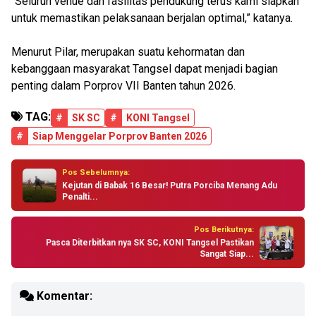
“Seluruh venue dan fasilitas pendukung terus kami siapkan
untuk memastikan pelaksanaan berjalan optimal,” katanya.
Menurut Pilar, merupakan suatu kehormatan dan
kebanggaan masyarakat Tangsel dapat menjadi bagian
penting dalam Porprov VII Banten tahun 2026.
TAG:
#
SK SC
#
KONI Tangsel
#
Siap Menggelar Porprov Banten 2026
Pos Sebelumnya:
Kejutan di Babak 16 Besar! Putra Porciba Menang Adu
Penalti...
Pos Berikutnya:
Pasca Diterbitkan nya SK SC, KONI Tangsel Pastikan
Sangat Siap...
Komentar: