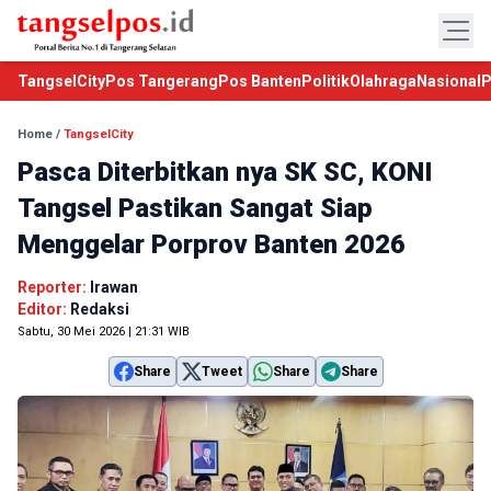
TangselCity
Pos Tangerang
Pos Banten
Politik
Olahraga
Nasional
P
Home
/
TangselCity
Pasca Diterbitkan nya SK SC, KONI
Tangsel Pastikan Sangat Siap
Menggelar Porprov Banten 2026
Reporter:
Irawan
Editor:
Redaksi
Sabtu, 30 Mei 2026 | 21:31 WIB
Share
Tweet
Share
Share