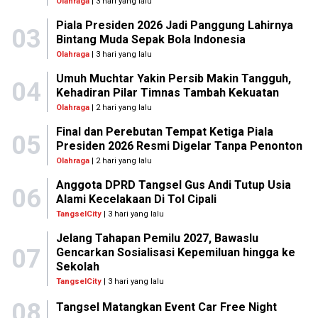
Olahraga
| 3 hari yang lalu
Piala Presiden 2026 Jadi Panggung Lahirnya
03
Bintang Muda Sepak Bola Indonesia
Olahraga
| 3 hari yang lalu
Umuh Muchtar Yakin Persib Makin Tangguh,
04
Kehadiran Pilar Timnas Tambah Kekuatan
Olahraga
| 2 hari yang lalu
Final dan Perebutan Tempat Ketiga Piala
05
Presiden 2026 Resmi Digelar Tanpa Penonton
Olahraga
| 2 hari yang lalu
Anggota DPRD Tangsel Gus Andi Tutup Usia
06
Alami Kecelakaan Di Tol Cipali
TangselCity
| 3 hari yang lalu
Jelang Tahapan Pemilu 2027, Bawaslu
07
Gencarkan Sosialisasi Kepemiluan hingga ke
Sekolah
TangselCity
| 3 hari yang lalu
08
Tangsel Matangkan Event Car Free Night