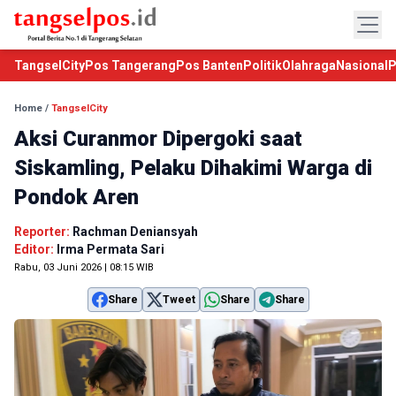
TangselCity
Pos Tangerang
Pos Banten
Politik
Olahraga
Nasional
P
Home
/
TangselCity
Aksi Curanmor Dipergoki saat
Siskamling, Pelaku Dihakimi Warga di
Pondok Aren
Reporter:
Rachman Deniansyah
Editor:
Irma Permata Sari
Rabu, 03 Juni 2026 | 08:15 WIB
Share
Tweet
Share
Share