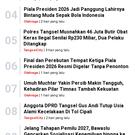
Piala Presiden 2026 Jadi Panggung Lahirnya
04
Bintang Muda Sepak Bola Indonesia
Olahraga
| 2 hari yang lalu
Polres Tangsel Musnahkan 46 Juta Butir Obat
05
Keras Ilegal Senilai Rp230 Miliar, Dua Pelaku
Ditangkap
TangselCity
| 3 hari yang lalu
Final dan Perebutan Tempat Ketiga Piala
06
Presiden 2026 Resmi Digelar Tanpa Penonton
Olahraga
| 1 hari yang lalu
Umuh Muchtar Yakin Persib Makin Tangguh,
07
Kehadiran Pilar Timnas Tambah Kekuatan
Olahraga
| 1 hari yang lalu
Anggota DPRD Tangsel Gus Andi Tutup Usia
08
Alami Kecelakaan Di Tol Cipali
TangselCity
| 2 hari yang lalu
Jelang Tahapan Pemilu 2027, Bawaslu
Gencarkan Sosialisasi Kepemiluan hingga ke