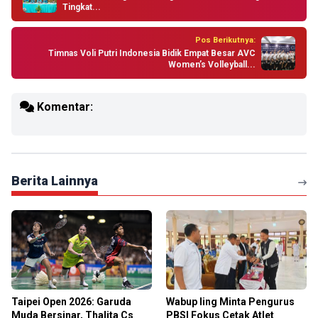
Tingkat...
Pos Berikutnya:
Timnas Voli Putri Indonesia Bidik Empat Besar AVC
Women’s Volleyball...
Komentar:
Berita Lainnya
Taipei Open 2026: Garuda
Wabup Iing Minta Pengurus
Muda Bersinar, Thalita Cs
PBSI Fokus Cetak Atlet