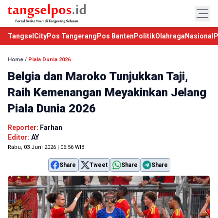
TangselCity
Pos Tangerang
Pos Banten
Politik
Olahraga
Nasional
P
Home
/
Piala Dunia 2026
Belgia dan Maroko Tunjukkan Taji,
Raih Kemenangan Meyakinkan Jelang
Piala Dunia 2026
Reporter:
Farhan
Editor:
AY
Rabu, 03 Juni 2026 | 06:56 WIB
Share
Tweet
Share
Share