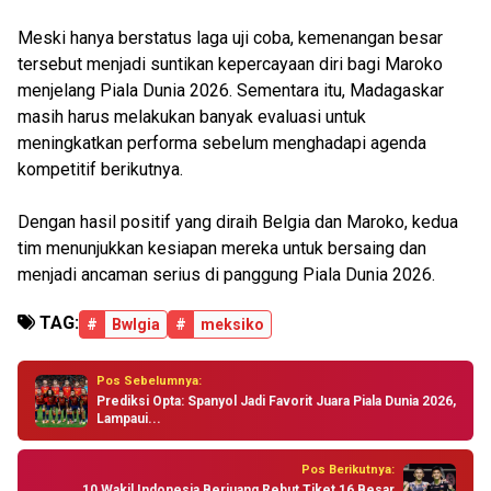
Meski hanya berstatus laga uji coba, kemenangan besar
tersebut menjadi suntikan kepercayaan diri bagi Maroko
menjelang Piala Dunia 2026. Sementara itu, Madagaskar
masih harus melakukan banyak evaluasi untuk
meningkatkan performa sebelum menghadapi agenda
kompetitif berikutnya.
Dengan hasil positif yang diraih Belgia dan Maroko, kedua
tim menunjukkan kesiapan mereka untuk bersaing dan
menjadi ancaman serius di panggung Piala Dunia 2026.
TAG:
#
Bwlgia
#
meksiko
Pos Sebelumnya:
Prediksi Opta: Spanyol Jadi Favorit Juara Piala Dunia 2026,
Lampaui...
Pos Berikutnya:
10 Wakil Indonesia Berjuang Rebut Tiket 16 Besar