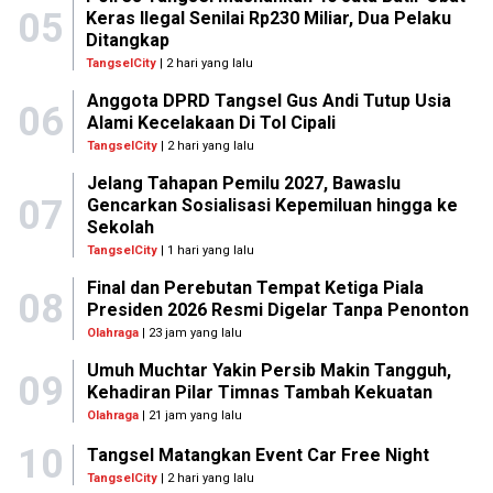
05
Keras Ilegal Senilai Rp230 Miliar, Dua Pelaku
Ditangkap
TangselCity
| 2 hari yang lalu
Anggota DPRD Tangsel Gus Andi Tutup Usia
06
Alami Kecelakaan Di Tol Cipali
TangselCity
| 2 hari yang lalu
Jelang Tahapan Pemilu 2027, Bawaslu
07
Gencarkan Sosialisasi Kepemiluan hingga ke
Sekolah
TangselCity
| 1 hari yang lalu
Final dan Perebutan Tempat Ketiga Piala
08
Presiden 2026 Resmi Digelar Tanpa Penonton
Olahraga
| 23 jam yang lalu
Umuh Muchtar Yakin Persib Makin Tangguh,
09
Kehadiran Pilar Timnas Tambah Kekuatan
Olahraga
| 21 jam yang lalu
10
Tangsel Matangkan Event Car Free Night
TangselCity
| 2 hari yang lalu