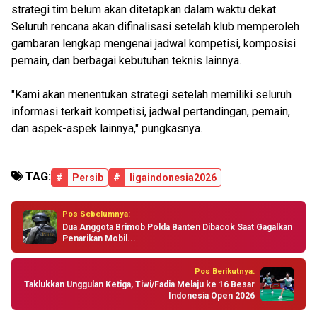
strategi tim belum akan ditetapkan dalam waktu dekat.
Seluruh rencana akan difinalisasi setelah klub memperoleh
gambaran lengkap mengenai jadwal kompetisi, komposisi
pemain, dan berbagai kebutuhan teknis lainnya.
"Kami akan menentukan strategi setelah memiliki seluruh
informasi terkait kompetisi, jadwal pertandingan, pemain,
dan aspek-aspek lainnya," pungkasnya.
TAG:
#
Persib
#
ligaindonesia2026
Pos Sebelumnya:
Dua Anggota Brimob Polda Banten Dibacok Saat Gagalkan
Penarikan Mobil...
Pos Berikutnya:
Taklukkan Unggulan Ketiga, Tiwi/Fadia Melaju ke 16 Besar
Indonesia Open 2026