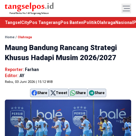
TangselCity
Pos Tangerang
Pos Banten
Politik
Olahraga
Nasional
P
Home
/
Olahraga
Maung Bandung Rancang Strategi
Khusus Hadapi Musim 2026/2027
Reporter:
Farhan
Editor:
AY
Rabu, 03 Juni 2026 | 15:12 WIB
Share
Tweet
Share
Share