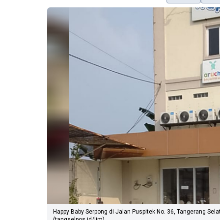
Happy Baby Serpong di Jalan Puspitek No. 36, Tangerang Sel
(tangselpos.id/lim)