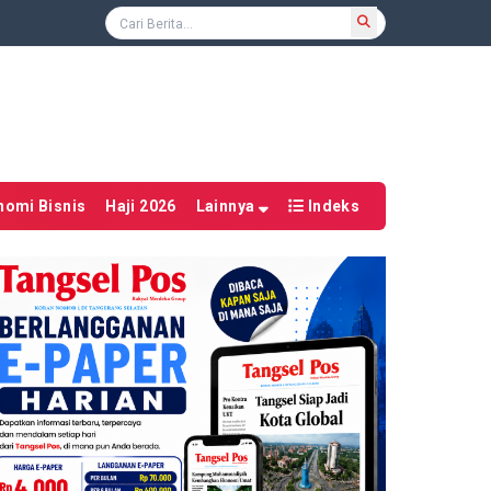
nomi Bisnis
Haji 2026
Lainnya
Indeks