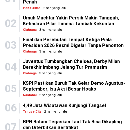
Penuh
Pendidikan
| 2 hari yang lalu
Umuh Muchtar Yakin Persib Makin Tangguh,
02
Kehadiran Pilar Timnas Tambah Kekuatan
Olahraga
| 3 hari yang lalu
Final dan Perebutan Tempat Ketiga Piala
03
Presiden 2026 Resmi Digelar Tanpa Penonton
Olahraga
| 3 hari yang lalu
Juventus Tumbangkan Chelsea, Derby Milan
04
Berakhir Imbang Jelang Tur Pramusim
Olahraga
| 3 hari yang lalu
KSPI Pastikan Buruh Tak Gelar Demo Agustus-
05
September, Isu Aksi Besar Hoaks
Nasional
| 2 hari yang lalu
06
4,49 Juta Wisatawan Kunjungi Tangsel
TangselCity
| 2 hari yang lalu
BPN Batam Tegaskan Laut Tak Bisa Dikapling
07
dan Diterbitkan Sertifikat