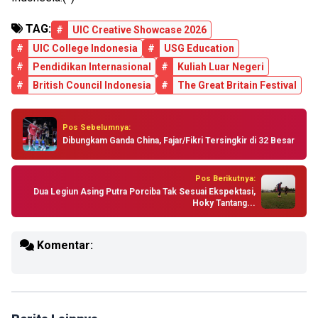
TAG:
#
UIC Creative Showcase 2026
#
UIC College Indonesia
#
USG Education
#
Pendidikan Internasional
#
Kuliah Luar Negeri
#
British Council Indonesia
#
The Great Britain Festival
Pos Sebelumnya:
Dibungkam Ganda China, Fajar/Fikri Tersingkir di 32 Besar
Pos Berikutnya:
Dua Legiun Asing Putra Porciba Tak Sesuai Ekspektasi,
Hoky Tantang...
Komentar: