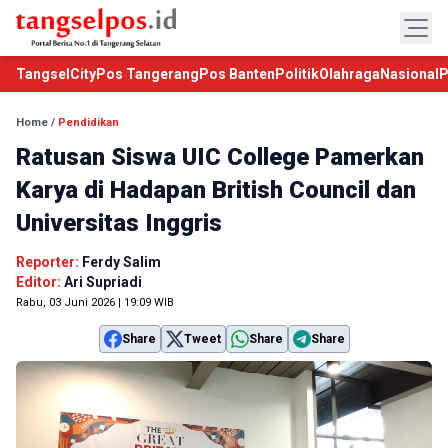
TangselCity
Pos Tangerang
Pos Banten
Politik
Olahraga
Nasional
P
Home
/
Pendidikan
Ratusan Siswa UIC College Pamerkan
Karya di Hadapan British Council dan
Universitas Inggris
Reporter:
Ferdy Salim
Editor:
Ari Supriadi
Rabu, 03 Juni 2026 | 19:09 WIB
Share
Tweet
Share
Share