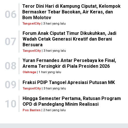
Teror Dini Hari di Kampung Ciputat, Kelompok
06
Bermasker Tebar Bacokan, Air Keras, dan
Bom Molotov
TangselCity
| 3 hari yang lalu
Forum Anak Ciputat Timur Dikukuhkan, Jadi
07
Wadah Cetak Generasi Kreatif dan Berani
Bersuara
TangselCity
| 3 hari yang lalu
Yuran Fernandes Antar Persebaya ke Final,
08
Arema Tersingkir di Piala Presiden 2026
Olahraga
| 1 hari yang lalu
09
Fraksi PDIP Tangsel Apresiasi Putusan MK
TangselCity
| 3 hari yang lalu
Hingga Semester Pertama, Ratusan Program
10
OPD di Pandeglang Minim Realisasi
Pos Banten
| 2 hari yang lalu