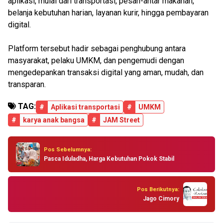
aplikasi, mulai dari transportasi, pesan-antar makanan,
belanja kebutuhan harian, layanan kurir, hingga pembayaran
digital.
Platform tersebut hadir sebagai penghubung antara
masyarakat, pelaku UMKM, dan pengemudi dengan
mengedepankan transaksi digital yang aman, mudah, dan
transparan.
TAG:
#
Aplikasi transportasi
#
UMKM
#
karya anak bangsa
#
JAM Street
Pos Sebelumnya:
Pasca Iduladha, Harga Kebutuhan Pokok Stabil
Pos Berikutnya:
Jago Cimory