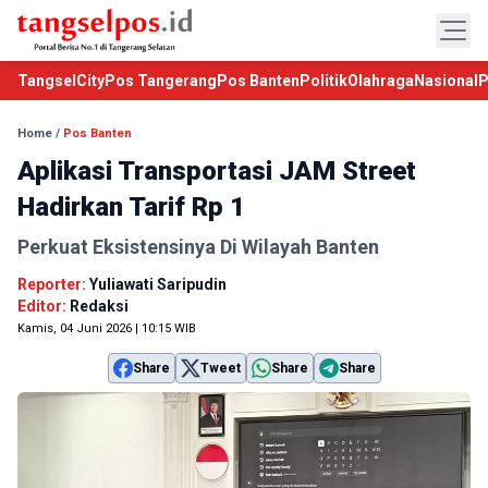
TangselCity
Pos Tangerang
Pos Banten
Politik
Olahraga
Nasional
P
Home
/
Pos Banten
Aplikasi Transportasi JAM Street
Hadirkan Tarif Rp 1
Perkuat Eksistensinya Di Wilayah Banten
Reporter:
Yuliawati Saripudin
Editor:
Redaksi
Kamis, 04 Juni 2026 | 10:15 WIB
Share
Tweet
Share
Share