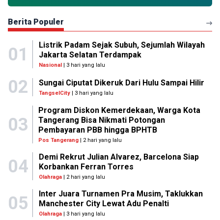
Berita Populer
Listrik Padam Sejak Subuh, Sejumlah Wilayah
01
Jakarta Selatan Terdampak
Nasional
| 3 hari yang lalu
02
Sungai Ciputat Dikeruk Dari Hulu Sampai Hilir
TangselCity
| 3 hari yang lalu
Program Diskon Kemerdekaan, Warga Kota
03
Tangerang Bisa Nikmati Potongan
Pembayaran PBB hingga BPHTB
Pos Tangerang
| 2 hari yang lalu
Demi Rekrut Julian Alvarez, Barcelona Siap
04
Korbankan Ferran Torres
Olahraga
| 2 hari yang lalu
Inter Juara Turnamen Pra Musim, Taklukkan
05
Manchester City Lewat Adu Penalti
Olahraga
| 3 hari yang lalu