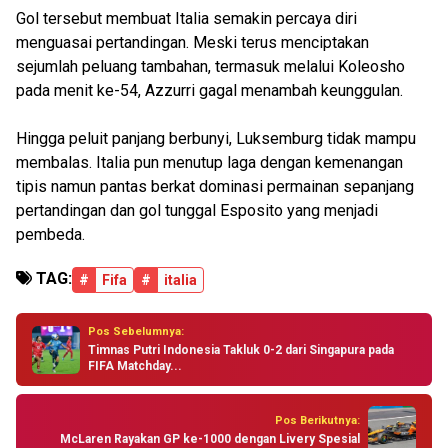
Gol tersebut membuat Italia semakin percaya diri
menguasai pertandingan. Meski terus menciptakan
sejumlah peluang tambahan, termasuk melalui Koleosho
pada menit ke-54, Azzurri gagal menambah keunggulan.
Hingga peluit panjang berbunyi, Luksemburg tidak mampu
membalas. Italia pun menutup laga dengan kemenangan
tipis namun pantas berkat dominasi permainan sepanjang
pertandingan dan gol tunggal Esposito yang menjadi
pembeda.
TAG:
#
Fifa
#
italia
Pos Sebelumnya:
Timnas Putri Indonesia Takluk 0-2 dari Singapura pada
FIFA Matchday...
Pos Berikutnya:
McLaren Rayakan GP ke-1000 dengan Livery Spesial