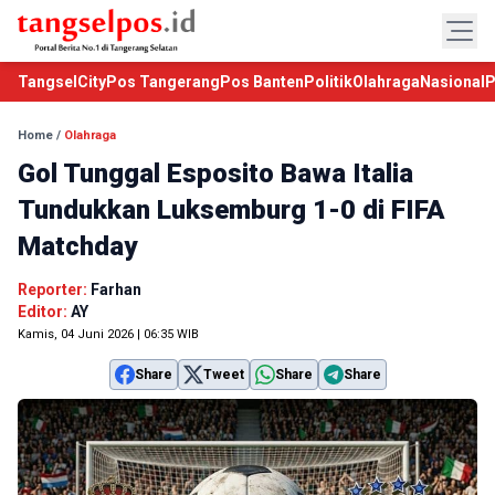
TangselCity
Pos Tangerang
Pos Banten
Politik
Olahraga
Nasional
P
Home
/
Olahraga
Gol Tunggal Esposito Bawa Italia
Tundukkan Luksemburg 1-0 di FIFA
Matchday
Reporter:
Farhan
Editor:
AY
Kamis, 04 Juni 2026 | 06:35 WIB
Share
Tweet
Share
Share