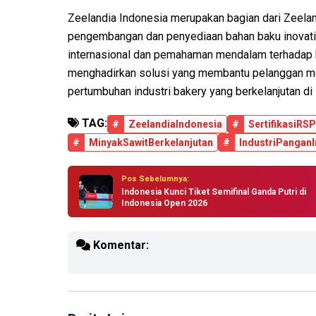
Zeelandia Indonesia merupakan bagian dari Zeelan
pengembangan dan penyediaan bahan baku inovatif 
internasional dan pemahaman mendalam terhadap k
menghadirkan solusi yang membantu pelanggan me
pertumbuhan industri bakery yang berkelanjutan di
TAG:
#
ZeelandiaIndonesia
#
SertifikasiRS
#
MinyakSawitBerkelanjutan
#
IndustriPangan
Pos Sebelumnya:
Indonesia Kunci Tiket Semifinal Ganda Putri di
Indonesia Open 2026
Komentar: