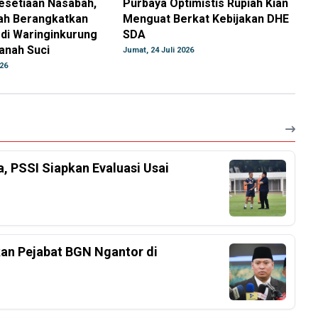
esetiaan Nasabah,
Purbaya Optimistis Rupiah Kian
ah Berangkatkan
Menguat Berkat Kebijakan DHE
 di Waringinkurung
SDA
anah Suci
Jumat, 24 Juli 2026
026
a, PSSI Siapkan Evaluasi Usai
an Pejabat BGN Ngantor di