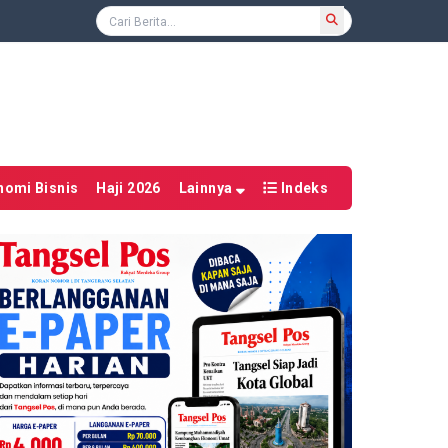
nomi Bisnis
Haji 2026
Lainnya
Indeks