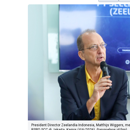
President Director Zeelandia Indonesia, Matthijs Wiggers, m
RSPO SCC di Jakarta, Kamis (4/6/2026). (tangselpos.id/lim)