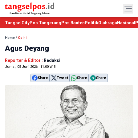
TangselCity
Pos Tangerang
Pos Banten
Politik
Olahraga
Nasional
P
Home
/
Opini
Agus Deyang
Reporter & Editor :
Redaksi
Jumat, 05 Juni 2026 | 11:00 WIB
Share
Tweet
Share
Share