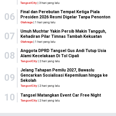
TangselCity
| 3 hari yang lalu
Final dan Perebutan Tempat Ketiga Piala
06
Presiden 2026 Resmi Digelar Tanpa Penonton
Olahraga
| 1 hari yang lalu
Umuh Muchtar Yakin Persib Makin Tangguh,
07
Kehadiran Pilar Timnas Tambah Kekuatan
Olahraga
| 1 hari yang lalu
Anggota DPRD Tangsel Gus Andi Tutup Usia
08
Alami Kecelakaan Di Tol Cipali
TangselCity
| 2 hari yang lalu
Jelang Tahapan Pemilu 2027, Bawaslu
09
Gencarkan Sosialisasi Kepemiluan hingga ke
Sekolah
TangselCity
| 2 hari yang lalu
10
Tangsel Matangkan Event Car Free Night
TangselCity
| 2 hari yang lalu