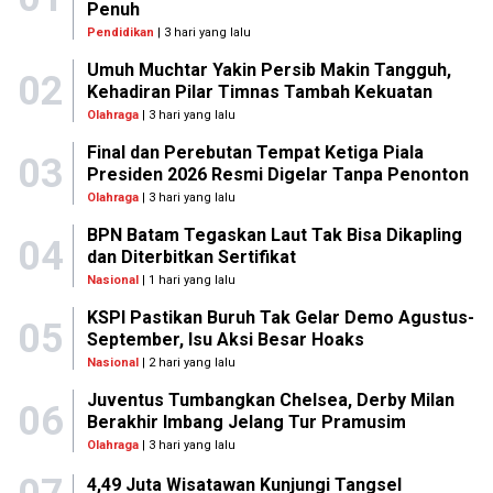
Penuh
Pendidikan
| 3 hari yang lalu
Umuh Muchtar Yakin Persib Makin Tangguh,
02
Kehadiran Pilar Timnas Tambah Kekuatan
Olahraga
| 3 hari yang lalu
Final dan Perebutan Tempat Ketiga Piala
03
Presiden 2026 Resmi Digelar Tanpa Penonton
Olahraga
| 3 hari yang lalu
BPN Batam Tegaskan Laut Tak Bisa Dikapling
04
dan Diterbitkan Sertifikat
Nasional
| 1 hari yang lalu
KSPI Pastikan Buruh Tak Gelar Demo Agustus-
05
September, Isu Aksi Besar Hoaks
Nasional
| 2 hari yang lalu
Juventus Tumbangkan Chelsea, Derby Milan
06
Berakhir Imbang Jelang Tur Pramusim
Olahraga
| 3 hari yang lalu
4,49 Juta Wisatawan Kunjungi Tangsel