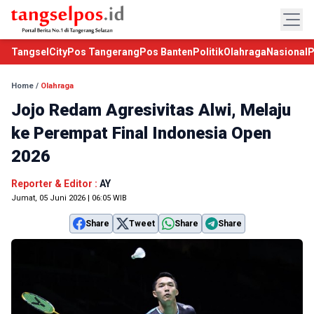
TangselCity
Pos Tangerang
Pos Banten
Politik
Olahraga
Nasional
P
Home
/
Olahraga
Jojo Redam Agresivitas Alwi, Melaju
ke Perempat Final Indonesia Open
2026
Reporter & Editor :
AY
Jumat, 05 Juni 2026 | 06:05 WIB
Share
Tweet
Share
Share