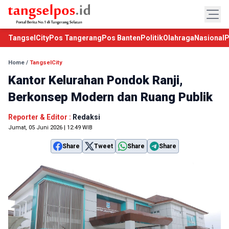
TangselCity
Pos Tangerang
Pos Banten
Politik
Olahraga
Nasional
P
Home
/
TangselCity
Kantor Kelurahan Pondok Ranji,
Berkonsep Modern dan Ruang Publik
Reporter & Editor :
Redaksi
Jumat, 05 Juni 2026 | 12:49 WIB
Share
Tweet
Share
Share