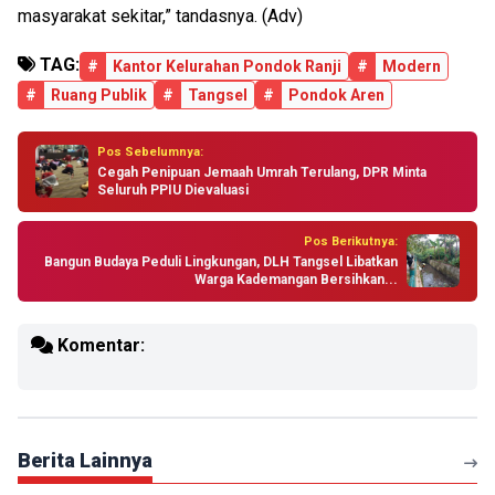
masyarakat sekitar,” tandasnya. (Adv)
TAG:
#
Kantor Kelurahan Pondok Ranji
#
Modern
#
Ruang Publik
#
Tangsel
#
Pondok Aren
Pos Sebelumnya:
Cegah Penipuan Jemaah Umrah Terulang, DPR Minta
Seluruh PPIU Dievaluasi
Pos Berikutnya:
Bangun Budaya Peduli Lingkungan, DLH Tangsel Libatkan
Warga Kademangan Bersihkan...
Komentar:
Berita Lainnya