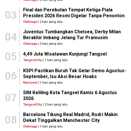
Final dan Perebutan Tempat Ketiga Piala
03
Presiden 2026 Resmi Digelar Tanpa Penonton
Olahraga
| 2 hari yang lalu
Juventus Tumbangkan Chelsea, Derby Milan
04
Berakhir Imbang Jelang Tur Pramusim
Olahraga
| 2 hari yang lalu
05
4,49 Juta Wisatawan Kunjungi Tangsel
TangselCity
| 1 hari yang lalu
KSPI Pastikan Buruh Tak Gelar Demo Agustus-
06
September, Isu Aksi Besar Hoaks
Nasional
| 1 hari yang lalu
SIM Keliling Kota Tangsel Kamis 6 Agustus
07
2026
TangselCity
| 2 hari yang lalu
Barcelona Tikung Real Madrid, Rodri Makin
08
Dekat Tinggalkan Manchester City
Olahraga
| 1 hari yang lalu