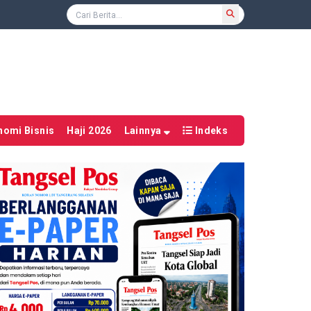
nomi Bisnis
Haji 2026
Lainnya
Indeks