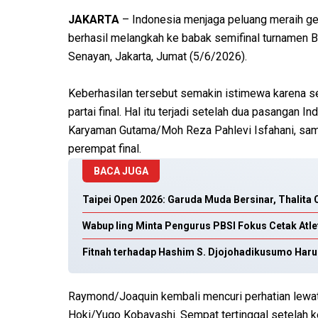
JAKARTA
– Indonesia menjaga peluang meraih gel
berhasil melangkah ke babak semifinal turnamen 
Senayan, Jakarta, Jumat (5/6/2026).
Keberhasilan tersebut semakin istimewa karena s
partai final. Hal itu terjadi setelah dua pasangan
Karyaman Gutama/Moh Reza Pahlevi Isfahani, sa
perempat final.
BACA JUGA
Taipei Open 2026: Garuda Muda Bersinar, Thalita C
Wabup Iing Minta Pengurus PBSI Fokus Cetak Atle
Fitnah terhadap Hashim S. Djojohadikusumo Harus
Raymond/Joaquin kembali mencuri perhatian lewa
Hoki/Yugo Kobayashi. Sempat tertinggal setelah k