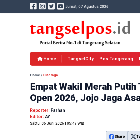
Jumat, 07 Agustus 2026
Home
TangselCity
Pos Tangerang
Home
/
Olahraga
Empat Wakil Merah Putih 
Open 2026, Jojo Jaga As
Reporter:
Farhan
Editor:
AY
Sabtu, 06 Juni 2026 | 05:49 WIB
Share
T