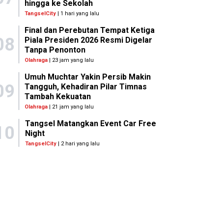
hingga ke Sekolah
TangselCity
| 1 hari yang lalu
Final dan Perebutan Tempat Ketiga
08
Piala Presiden 2026 Resmi Digelar
Tanpa Penonton
Olahraga
| 23 jam yang lalu
Umuh Muchtar Yakin Persib Makin
09
Tangguh, Kehadiran Pilar Timnas
Tambah Kekuatan
Olahraga
| 21 jam yang lalu
Tangsel Matangkan Event Car Free
10
Night
TangselCity
| 2 hari yang lalu