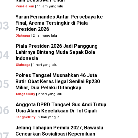
Pendidikan
| 11 jam yang lalu
Yuran Fernandes Antar Persebaya ke
03
Final, Arema Tersingkir di Piala
Presiden 2026
Olahraga
| 2 hari yang lalu
Piala Presiden 2026 Jadi Panggung
04
Lahirnya Bintang Muda Sepak Bola
Indonesia
Olahraga
| 1 hari yang lalu
Polres Tangsel Musnahkan 46 Juta
05
Butir Obat Keras Ilegal Senilai Rp230
Miliar, Dua Pelaku Ditangkap
TangselCity
| 2 hari yang lalu
Anggota DPRD Tangsel Gus Andi Tutup
06
Usia Alami Kecelakaan Di Tol Cipali
TangselCity
| 2 hari yang lalu
Jelang Tahapan Pemilu 2027, Bawaslu
07
Gencarkan Sosialisasi Kepemiluan