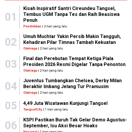
Kisah Inspiratif Santri Cireundeu Tangsel,
01
Tembus UGM Tanpa Tes dan Raih Beasiswa
Penuh
Pendidikan
| 2 hari yang lalu
Umuh Muchtar Yakin Persib Makin Tangguh,
02
Kehadiran Pilar Timnas Tambah Kekuatan
Olahraga
| 2 hari yang lalu
Final dan Perebutan Tempat Ketiga Piala
03
Presiden 2026 Resmi Digelar Tanpa Penonton
Olahraga
| 2 hari yang lalu
Juventus Tumbangkan Chelsea, Derby Milan
04
Berakhir Imbang Jelang Tur Pramusim
Olahraga
| 2 hari yang lalu
05
4,49 Juta Wisatawan Kunjungi Tangsel
TangselCity
| 1 hari yang lalu
KSPI Pastikan Buruh Tak Gelar Demo Agustus-
06
September, Isu Aksi Besar Hoaks
Nasional
| 1 hari yang lalu