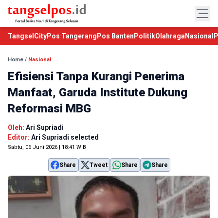
TangselCity
Pos Tangerang
Pos Banten
Politik
Olahraga
Nasional
P
Home
/
Nasional
Efisiensi Tanpa Kurangi Penerima
Manfaat, Garuda Institute Dukung
Reformasi MBG
Oleh:
Ari Supriadi
Editor:
Ari Supriadi selected
Sabtu, 06 Juni 2026 | 18:41 WIB
Share
Tweet
Share
Share