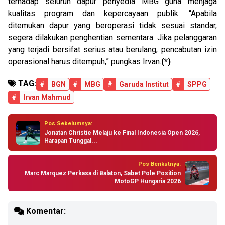
terhadap seluruh dapur penyedia MBG guna menjaga
kualitas program dan kepercayaan publik. “Apabila
ditemukan dapur yang beroperasi tidak sesuai standar,
segera dilakukan penghentian sementara. Jika pelanggaran
yang terjadi bersifat serius atau berulang, pencabutan izin
operasional harus ditempuh,” pungkas Irvan.
(*)
TAG:
#
BGN
#
MBG
#
Garuda Institut
#
SPPG
#
Irvan Mahmud
Pos Sebelumnya:
Jonatan Christie Melaju ke Final Indonesia Open 2026,
Harapan Tunggal...
Pos Berikutnya:
Marc Marquez Perkasa di Balaton, Sabet Pole Position
MotoGP Hungaria 2026
Komentar: