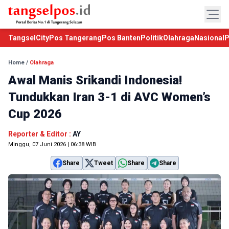
TangselCity
Pos Tangerang
Pos Banten
Politik
Olahraga
Nasional
P
Home
/
Olahraga
Awal Manis Srikandi Indonesia!
Tundukkan Iran 3-1 di AVC Women’s
Cup 2026
Reporter & Editor :
AY
Minggu, 07 Juni 2026 | 06:38 WIB
Share
Tweet
Share
Share