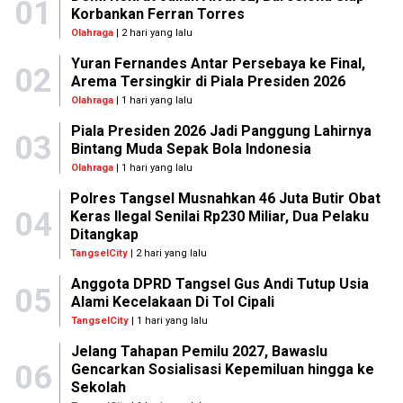
01
Korbankan Ferran Torres
Olahraga
| 2 hari yang lalu
Yuran Fernandes Antar Persebaya ke Final,
02
Arema Tersingkir di Piala Presiden 2026
Olahraga
| 1 hari yang lalu
Piala Presiden 2026 Jadi Panggung Lahirnya
03
Bintang Muda Sepak Bola Indonesia
Olahraga
| 1 hari yang lalu
Polres Tangsel Musnahkan 46 Juta Butir Obat
04
Keras Ilegal Senilai Rp230 Miliar, Dua Pelaku
Ditangkap
TangselCity
| 2 hari yang lalu
Anggota DPRD Tangsel Gus Andi Tutup Usia
05
Alami Kecelakaan Di Tol Cipali
TangselCity
| 1 hari yang lalu
Jelang Tahapan Pemilu 2027, Bawaslu
06
Gencarkan Sosialisasi Kepemiluan hingga ke
Sekolah