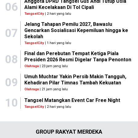
Anggota DPRD Tangsel Gus Andi Tutup Usia
06
Alami Kecelakaan Di Tol Cipali
TangselCity
| 2 hari yang lalu
Jelang Tahapan Pemilu 2027, Bawaslu
07
Gencarkan Sosialisasi Kepemiluan hingga ke
Sekolah
TangselCity
| 1 hari yang lalu
Final dan Perebutan Tempat Ketiga Piala
08
Presiden 2026 Resmi Digelar Tanpa Penonton
Olahraga
| 23 jam yang lalu
Umuh Muchtar Yakin Persib Makin Tangguh,
09
Kehadiran Pilar Timnas Tambah Kekuatan
Olahraga
| 21 jam yang lalu
10
Tangsel Matangkan Event Car Free Night
TangselCity
| 2 hari yang lalu
GROUP RAKYAT MERDEKA