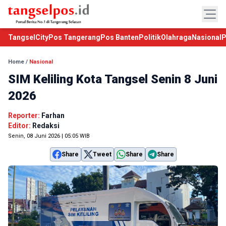
TangselCity
Pos Tangerang
Pos Banten
Politik
Olahraga
Nasional
P
Home
/
Nasional
SIM Keliling Kota Tangsel Senin 8 Juni
2026
Reporter:
Farhan
Editor:
Redaksi
Senin, 08 Juni 2026 | 05:05 WIB
Share
Tweet
Share
Share